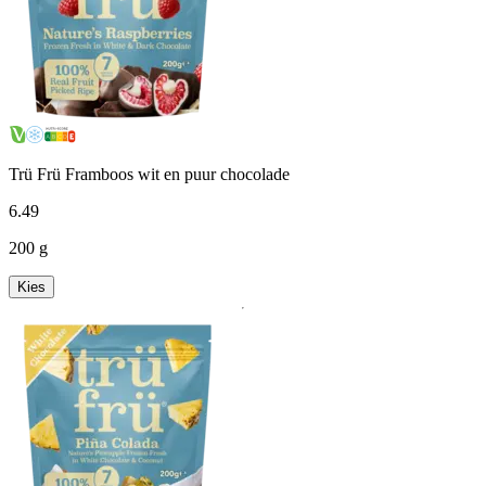
Trü Frü Framboos wit en puur chocolade
6
.
49
200 g
Kies