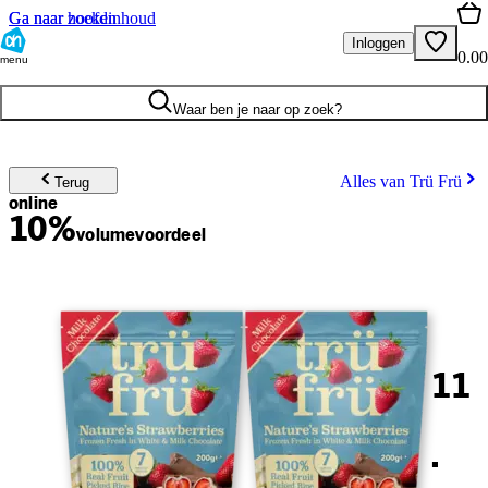
Ga naar hoofdinhoud
Ga naar zoeken
Inloggen
0.00
menu
Waar ben je naar op zoek?
Alles van Trü Frü
Terug
online
10%
volume
voordeel
11
.