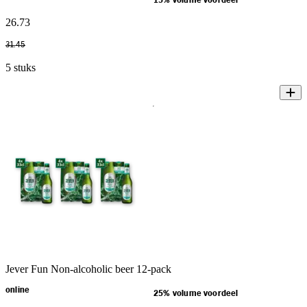
15% volume voordeel
26
.
73
31
.
45
5 stuks
Jever Fun Non-alcoholic beer 12-pack
online
25% volume voordeel