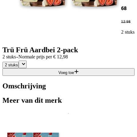
68
12
.
98
2 stuks
Trü Frü Aardbei 2-pack
·
2 stuks
Normale prijs per
€
12,98
2 stuks
Voeg toe
Omschrijving
Meer van dit merk