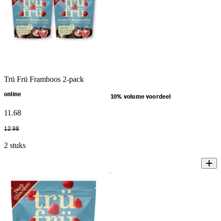
Trü Frü Framboos 2-pack
online
10% volume voordeel
11
.
68
12
.
98
2 stuks