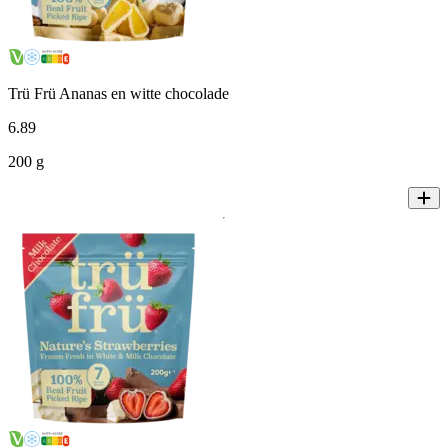
Trü Frü Ananas en witte chocolade
6
.
89
200 g