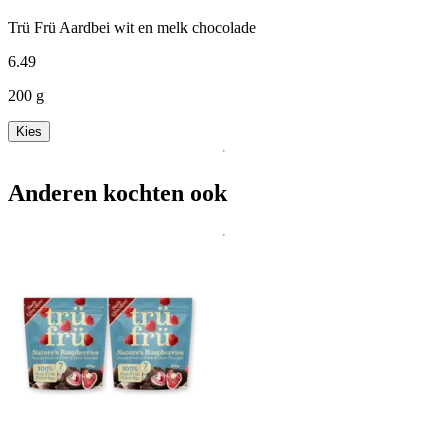
Trü Frü Aardbei wit en melk chocolade
6
.
49
200 g
Kies
Anderen kochten ook