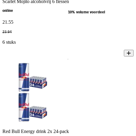
Scarlet Mojito alcoholvrij 6 flessen
online
10% volume voordeel
21
.
55
23
.
94
6 stuks
Red Bull Energy drink 2x 24-pack