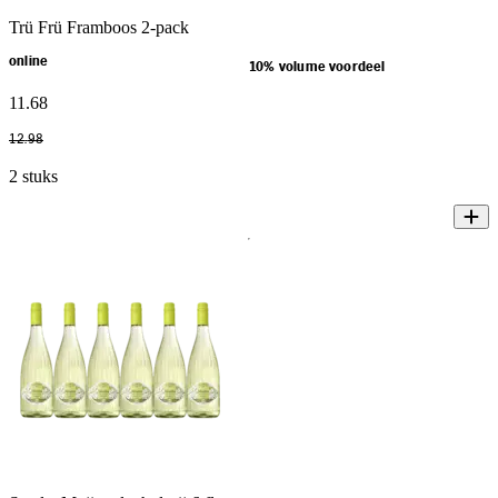
Trü Frü Framboos 2-pack
online
10% volume voordeel
11
.
68
12
.
98
2 stuks