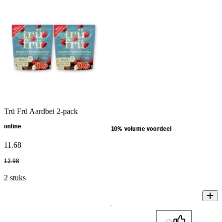
Trü Frü Aardbei 2-pack
online
10% volume voordeel
11
.
68
12
.
98
2 stuks