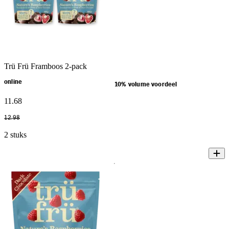
Trü Frü Framboos 2-pack
online
10% volume voordeel
11
.
68
12
.
98
2 stuks