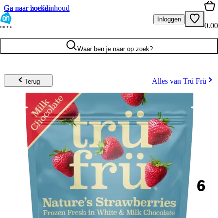
Ga naar hoofdinhoud
Ga naar zoeken
Inloggen
0.00
menu
Waar ben je naar op zoek?
Alles van Trü Frü
Terug
6
.