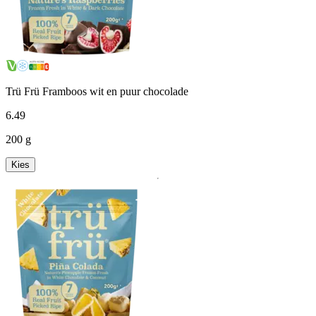
Trü Frü Framboos wit en puur chocolade
6
.
49
200 g
Kies