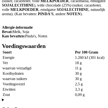
(suiker, cacaoboter, volle
MELKPOEDER
, cacaomassa, emulgator
SOJALECITHINE
), witte chocolade (25%) (suiker, cacaoboter,
volle
MELKPOEDER
, emulgator
SOJALECITHINE
, natuurlijk
aroma). (Kan bevatten:
PINDA'S
, andere
NOTEN
).
Allergie-informatie
Bevat:
Melk, Soja
Kan bevatten:
Pinda's, Noten
Voedingswaarden
Soort
Per 100 Gram
Energie
1.260 kJ (301 kcal)
Vet
18 g
waarvan verzadigd
11 g
Koolhydraten
30 g
waarvan suikers
30 g
Voedingsvezel
2,5 g
Eiwitten
3,3 g
Zout
0,09 g