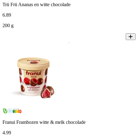
Trü Frü Ananas en witte chocolade
6
.
89
200 g
Franui Frambozen witte & melk chocolade
4
.
99