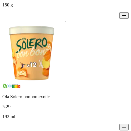
150 g
Ola Solero bonbon exotic
5
.
29
192 ml