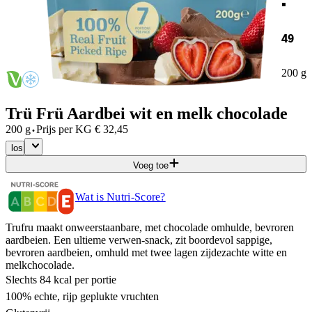
49
200 g
Trü Frü Aardbei wit en melk chocolade
·
200 g
Prijs per
KG
€
32,45
los
Voeg toe
Wat is Nutri-Score?
Trufru maakt onweerstaanbare, met chocolade omhulde, bevroren
aardbeien. Een ultieme verwen-snack, zit boordevol sappige,
bevroren aardbeien, omhuld met twee lagen zijdezachte witte en
melkchocolade.
Slechts 84 kcal per portie
100% echte, rijp geplukte vruchten