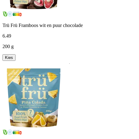
Trü Frü Framboos wit en puur chocolade
6
.
49
200 g
Kies