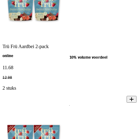
Trü Frü Aardbei 2-pack
online
10% volume voordeel
11
.
68
12
.
98
2 stuks