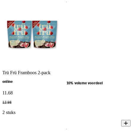
Trü Frü Framboos 2-pack
online
10% volume voordeel
11
.
68
12
.
98
2 stuks