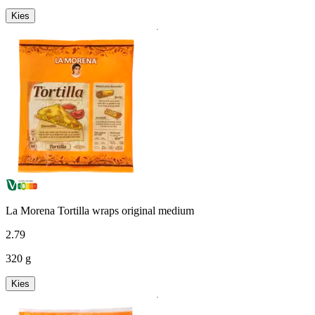
Kies
La Morena Tortilla wraps original medium
2
.
79
320 g
Kies