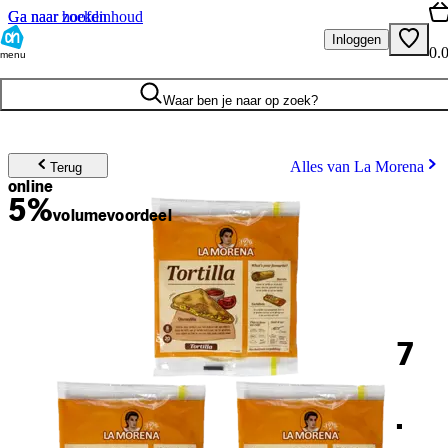
Ga naar hoofdinhoud
Ga naar zoeken
Inloggen
0.
menu
Waar ben je naar op zoek?
Alles van La Morena
Terug
online
5%
volume
voordeel
7
.