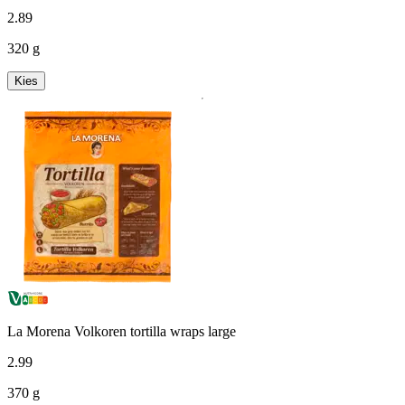
2
.
89
320 g
Kies
La Morena Volkoren tortilla wraps large
2
.
99
370 g