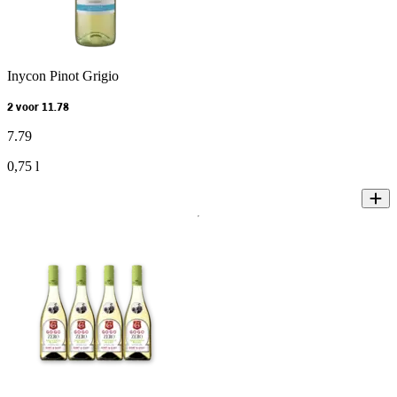
Inycon Pinot Grigio
2 voor 11.78
7
.
79
0,75 l