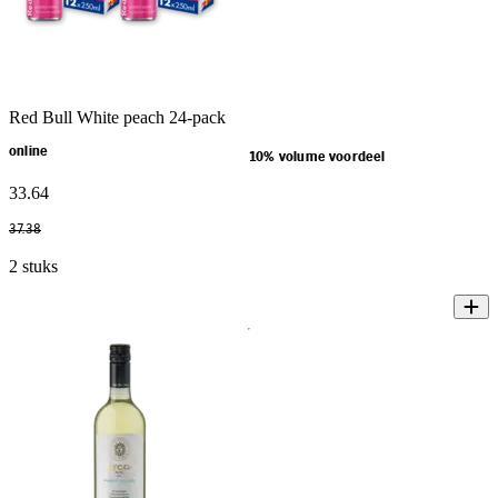
Red Bull White peach 24-pack
online
10% volume voordeel
33
.
64
37
.
38
2 stuks