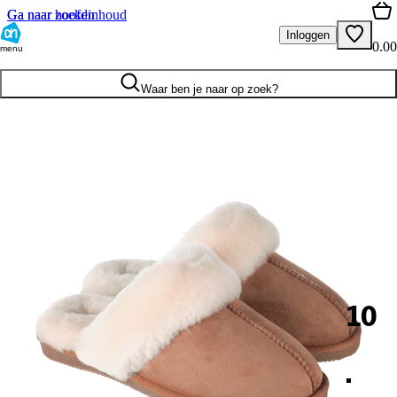
Ga naar hoofdinhoud
Ga naar zoeken
Inloggen
0.00
menu
Waar ben je naar op zoek?
10
.