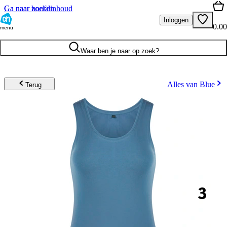
Ga naar hoofdinhoud
Ga naar zoeken
Inloggen
0.00
menu
Waar ben je naar op zoek?
Alles van Blue
Terug
3
.