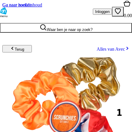
Ga naar hoofdinhoud
Ga naar zoeken
Inloggen
0.00
menu
Waar ben je naar op zoek?
Alles van Avec
Terug
1
.