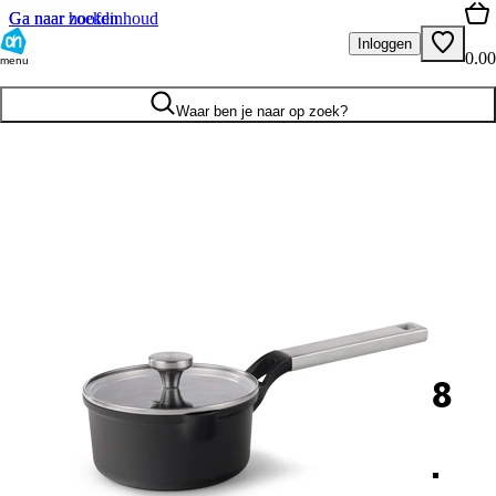
Ga naar hoofdinhoud
Ga naar zoeken
Inloggen
0.00
menu
Waar ben je naar op zoek?
8
.