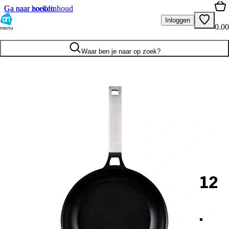
Ga naar hoofdinhoud
Ga naar zoeken
Inloggen
0.00
menu
Waar ben je naar op zoek?
12
.