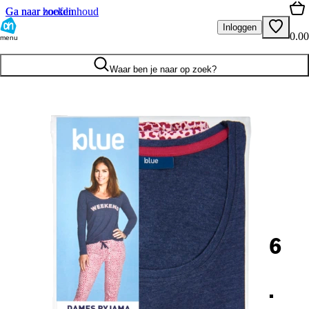
Ga naar hoofdinhoud
Ga naar zoeken
Inloggen
0.00
menu
Waar ben je naar op zoek?
6
.