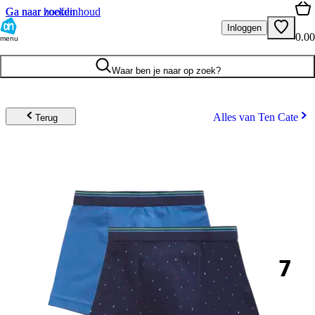
Ga naar hoofdinhoud
Ga naar zoeken
Inloggen
0.00
menu
Waar ben je naar op zoek?
Alles van Ten Cate
Terug
7
.