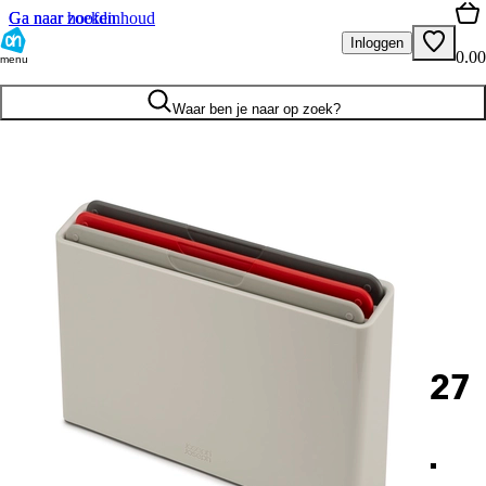
Ga naar hoofdinhoud
Ga naar zoeken
Inloggen
0.00
menu
Waar ben je naar op zoek?
27
.