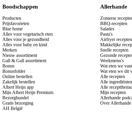
Boodschappen
Allerhande
Producten
Zomerse recepte
Prijsfavorieten
BBQ-recepten
Blue home
Salades
Alles voor vegetarisch eten
Pasta's
Alles voor je gezondheid
Airfryer recepten
Alles voor baby en kind
Makkelijke recep
Merken
Snelle recepten
Nieuw assortiment
Gezonde recepte
Gall & Gall assortiment
Weekmenu's
Bonus
Wat eten we van
Bonusfolder
Wat eten we dit
Online bestellen
Alle recepten
Zakelijk bestellen
Alle ingrediënte
Albert Heijn app
Alle receptthema
Mijn Albert Heijn Premium
Mijn recepten
Bezorgbundel
Allerhande podc
Gratis bezorging
Over Allerhande
AH België