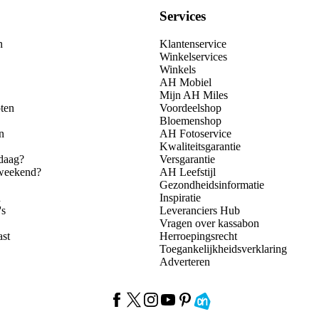
Services
n
Klantenservice
Winkelservices
Winkels
AH Mobiel
Mijn AH Miles
ten
Voordeelshop
Bloemenshop
n
AH Fotoservice
Kwaliteitsgarantie
daag?
Versgarantie
 weekend?
AH Leefstijl
Gezondheidsinformatie
n
Inspiratie
's
Leveranciers Hub
Vragen over kassabon
ast
Herroepingsrecht
Toegankelijkheidsverklaring
Adverteren