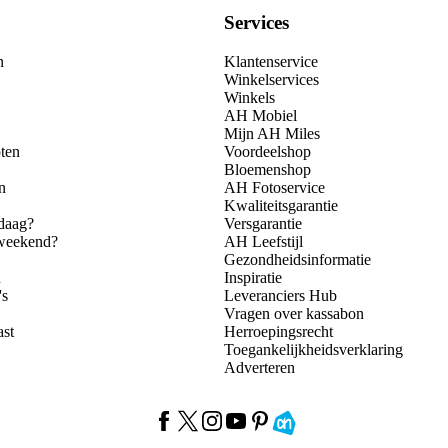
Services
n
Klantenservice
Winkelservices
Winkels
AH Mobiel
Mijn AH Miles
ten
Voordeelshop
Bloemenshop
n
AH Fotoservice
Kwaliteitsgarantie
daag?
Versgarantie
 weekend?
AH Leefstijl
Gezondheidsinformatie
n
Inspiratie
's
Leveranciers Hub
Vragen over kassabon
ast
Herroepingsrecht
Toegankelijkheidsverklaring
Adverteren