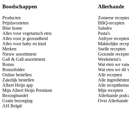
Boodschappen
Allerhande
Producten
Zomerse recepte
Prijsfavorieten
BBQ-recepten
Blue home
Salades
Alles voor vegetarisch eten
Pasta's
Alles voor je gezondheid
Airfryer recepten
Alles voor baby en kind
Makkelijke recep
Merken
Snelle recepten
Nieuw assortiment
Gezonde recepte
Gall & Gall assortiment
Weekmenu's
Bonus
Wat eten we van
Bonusfolder
Wat eten we dit
Online bestellen
Alle recepten
Zakelijk bestellen
Alle ingrediënte
Albert Heijn app
Alle receptthema
Mijn Albert Heijn Premium
Mijn recepten
Bezorgbundel
Allerhande podc
Gratis bezorging
Over Allerhande
AH België