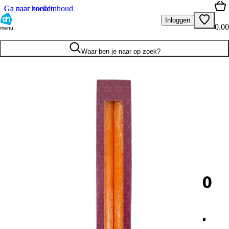
Ga naar hoofdinhoud
Ga naar zoeken
Inloggen
0.00
menu
Waar ben je naar op zoek?
0
.