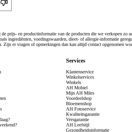
t de prijs- en productinformatie van de producten die we verkopen zo a
als ingrediënten, voedingswaarden, dieet- of allergie-informatie gereg
gen. Zijn er vragen of opmerkingen dan kan altijd contact opgenomen wo
Services
n
Klantenservice
Winkelservices
Winkels
AH Mobiel
Mijn AH Miles
ten
Voordeelshop
Bloemenshop
n
AH Fotoservice
Kwaliteitsgarantie
daag?
Versgarantie
 weekend?
AH Leefstijl
Gezondheidsinformatie