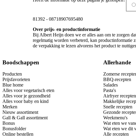
81392
-
08718907695480
Over prijs- en productinformatie
Bij Albert Heijn doen we er alles aan om te zorgen da
regelmatig worden verbeterd, kan productinformatie zo
de verpakking te lezen alvorens het product te nutti
Boodschappen
Allerhande
Producten
Zomerse recepte
Prijsfavorieten
BBQ-recepten
Blue home
Salades
Alles voor vegetarisch eten
Pasta's
Alles voor je gezondheid
Airfryer recepten
Alles voor baby en kind
Makkelijke recep
Merken
Snelle recepten
Nieuw assortiment
Gezonde recepte
Gall & Gall assortiment
Weekmenu's
Bonus
Wat eten we van
Bonusfolder
Wat eten we dit
Online bestellen
Alle recepten