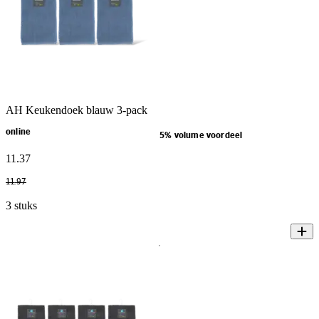
AH Keukendoek blauw 3-pack
online
5% volume voordeel
11
.
37
11
.
97
3 stuks