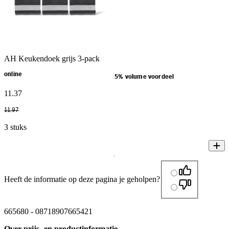
AH Keukendoek grijs 3-pack
online
5% volume voordeel
11
.
37
11
.
97
3 stuks
Heeft de informatie op deze pagina je geholpen?
665680
-
08718907665421
Over prijs- en productinformatie