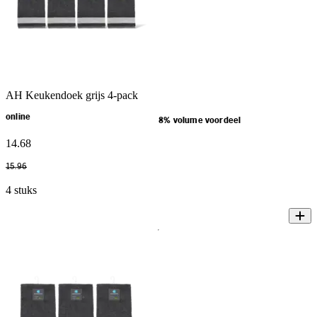
AH Keukendoek grijs 4-pack
online
8% volume voordeel
14
.
68
15
.
96
4 stuks