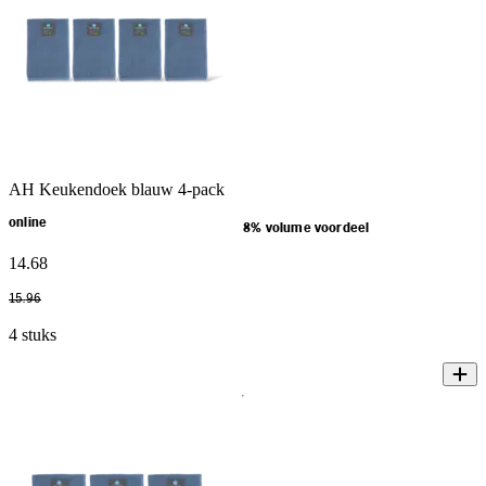
AH Keukendoek blauw 4-pack
online
8% volume voordeel
14
.
68
15
.
96
4 stuks