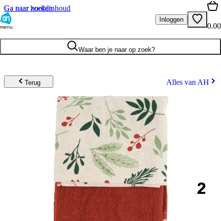
Ga naar hoofdinhoud
Ga naar zoeken
Inloggen
0.00
menu
Waar ben je naar op zoek?
Alles van AH
Terug
2
.