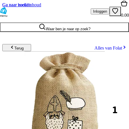
Ga naar hoofdinhoud
Ga naar zoeken
Inloggen
0.00
menu
Waar ben je naar op zoek?
Alles van Folat
Terug
1
.