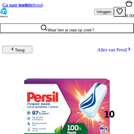
Ga naar hoofdinhoud
Ga naar zoeken
Inloggen
0.00
menu
Waar ben je naar op zoek?
Alles van Persil
Terug
10
.