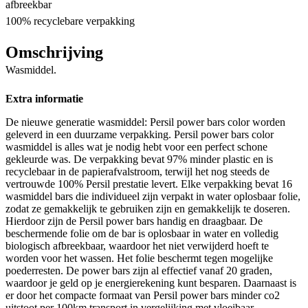
afbreekbar
100% recyclebare verpakking
Omschrijving
Wasmiddel.
Extra informatie
De nieuwe generatie wasmiddel: Persil power bars color worden
geleverd in een duurzame verpakking. Persil power bars color
wasmiddel is alles wat je nodig hebt voor een perfect schone
gekleurde was. De verpakking bevat 97% minder plastic en is
recyclebaar in de papierafvalstroom, terwijl het nog steeds de
vertrouwde 100% Persil prestatie levert. Elke verpakking bevat 16
wasmiddel bars die individueel zijn verpakt in water oplosbaar folie,
zodat ze gemakkelijk te gebruiken zijn en gemakkelijk te doseren.
Hierdoor zijn de Persil power bars handig en draagbaar. De
beschermende folie om de bar is oplosbaar in water en volledig
biologisch afbreekbaar, waardoor het niet verwijderd hoeft te
worden voor het wassen. Het folie beschermt tegen mogelijke
poederresten. De power bars zijn al effectief vanaf 20 graden,
waardoor je geld op je energierekening kunt besparen. Daarnaast is
er door het compacte formaat van Persil power bars minder co2
uitstoot per 100km transport in vergelijking met vloeibaar