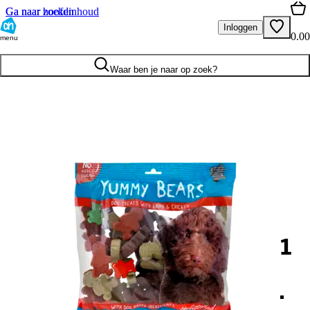
Ga naar hoofdinhoud
Ga naar zoeken
Inloggen
0.00
menu
Waar ben je naar op zoek?
1
.