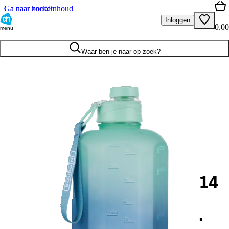
Ga naar hoofdinhoud
Ga naar zoeken
Inloggen
0.00
menu
Waar ben je naar op zoek?
14
.