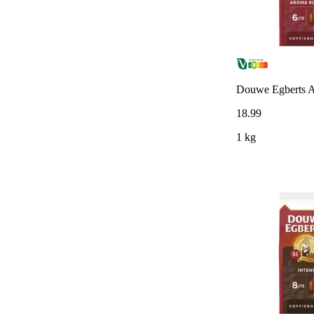
Douwe Egberts A
18
.
99
1 kg