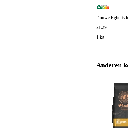
Douwe Egberts In
21
.
29
1 kg
Anderen k