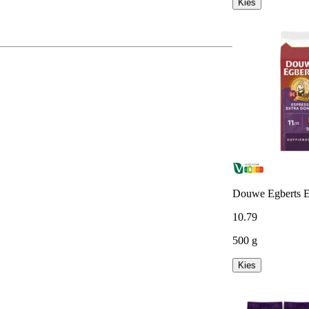
Kies
Douwe Egberts Es
10
.
79
500 g
Kies