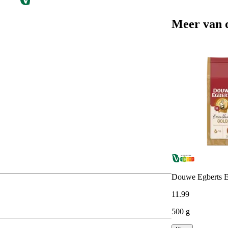
Meer van 
Douwe Egberts Ex
11
.
99
500 g