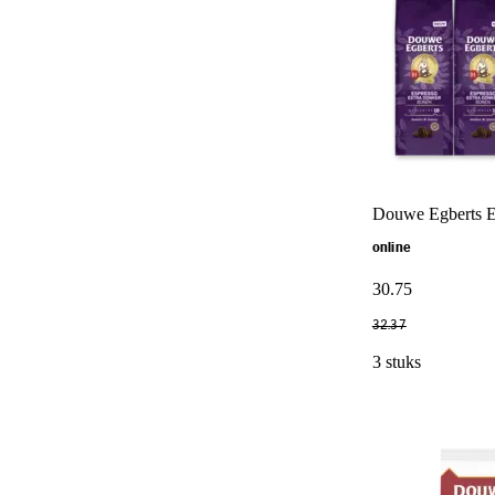
Douwe Egberts Es
online
30
.
75
32
.
37
3 stuks