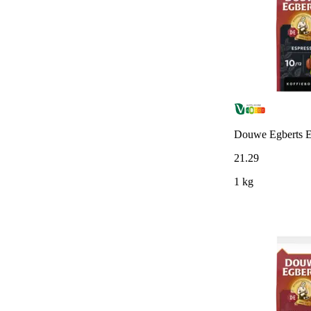
Douwe Egberts E
21
.
29
1 kg