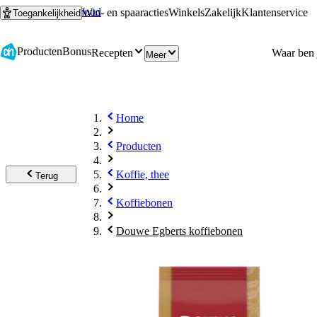
Ga naar hoofdinhoud
Ga naar zoeken
Win- en spaaracties
Winkels
Zakelijk
Klantenservice
Toegankelijkheid
Producten
Bonus
Recepten
Meer
Home
Producten
Koffie, thee
Terug
Koffiebonen
Douwe Egberts koffiebonen