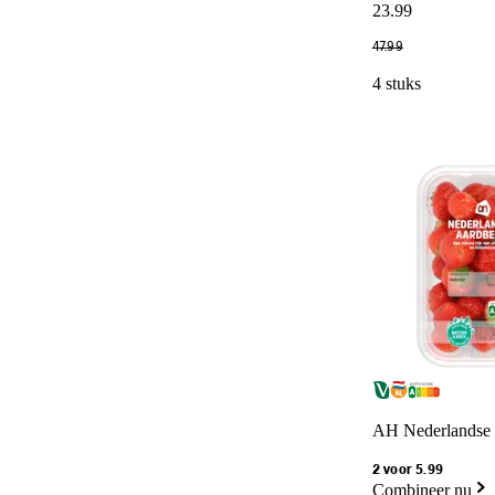
23
.
99
47
.
99
4 stuks
AH Nederlandse 
2 voor 5.99
Combineer nu