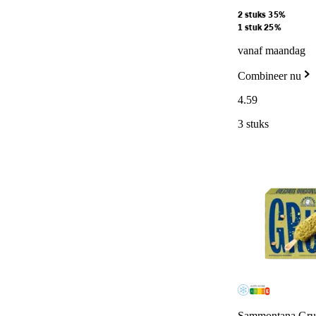
2 stuks 35%
1 stuk 25%
vanaf maandag
Combineer nu
4
.
59
3 stuks
Sammontana Gruvi