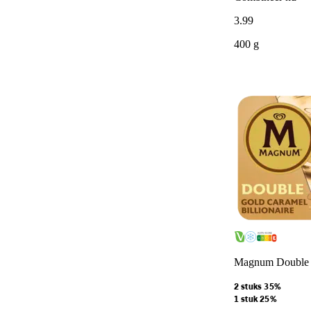
3
.
99
400 g
Magnum Double go
2 stuks 35%
1 stuk 25%