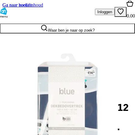
Ga naar hoofdinhoud
Ga naar zoeken
Inloggen
0.00
menu
Waar ben je naar op zoek?
12
.