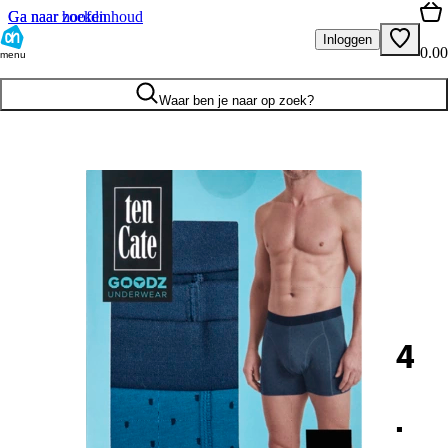
Ga naar hoofdinhoud
Ga naar zoeken
Inloggen
0.00
menu
Waar ben je naar op zoek?
4
.