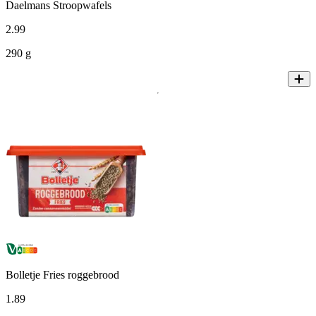
Daelmans Stroopwafels
2
.
99
290 g
Bolletje Fries roggebrood
1
.
89