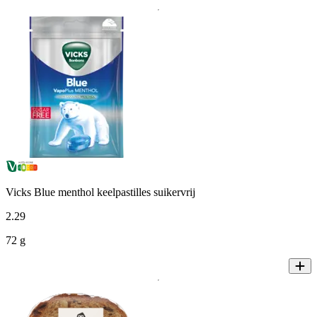
Vicks Blue menthol keelpastilles suikervrij
2
.
29
72 g