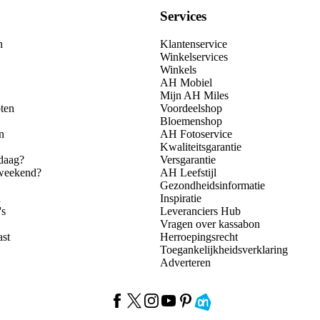
Services
n
Klantenservice
Winkelservices
Winkels
AH Mobiel
Mijn AH Miles
ten
Voordeelshop
Bloemenshop
n
AH Fotoservice
Kwaliteitsgarantie
daag?
Versgarantie
 weekend?
AH Leefstijl
Gezondheidsinformatie
n
Inspiratie
's
Leveranciers Hub
Vragen over kassabon
ast
Herroepingsrecht
Toegankelijkheidsverklaring
Adverteren