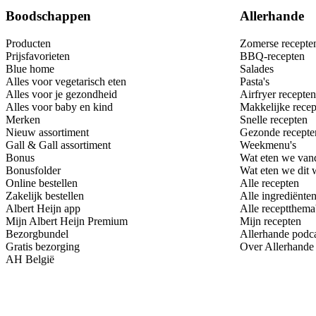
Boodschappen
Allerhande
Producten
Zomerse recepte
Prijsfavorieten
BBQ-recepten
Blue home
Salades
Alles voor vegetarisch eten
Pasta's
Alles voor je gezondheid
Airfryer recepten
Alles voor baby en kind
Makkelijke recep
Merken
Snelle recepten
Nieuw assortiment
Gezonde recepte
Gall & Gall assortiment
Weekmenu's
Bonus
Wat eten we van
Bonusfolder
Wat eten we dit
Online bestellen
Alle recepten
Zakelijk bestellen
Alle ingrediënte
Albert Heijn app
Alle receptthema
Mijn Albert Heijn Premium
Mijn recepten
Bezorgbundel
Allerhande podc
Gratis bezorging
Over Allerhande
AH België