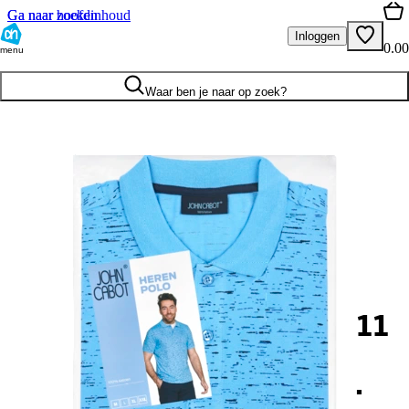
Ga naar hoofdinhoud
Ga naar zoeken
Inloggen
0.00
menu
Waar ben je naar op zoek?
11
.