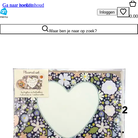
Ga naar hoofdinhoud
Ga naar zoeken
Inloggen
0.00
menu
Waar ben je naar op zoek?
2
.