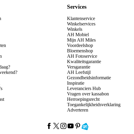
Services
n
Klantenservice
Winkelservices
Winkels
AH Mobiel
Mijn AH Miles
ten
Voordeelshop
Bloemenshop
n
AH Fotoservice
Kwaliteitsgarantie
daag?
Versgarantie
 weekend?
AH Leefstijl
Gezondheidsinformatie
n
Inspiratie
's
Leveranciers Hub
Vragen over kassabon
ast
Herroepingsrecht
Toegankelijkheidsverklaring
Adverteren