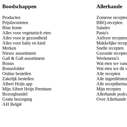
Boodschappen
Allerhande
Producten
Zomerse recepte
Prijsfavorieten
BBQ-recepten
Blue home
Salades
Alles voor vegetarisch eten
Pasta's
Alles voor je gezondheid
Airfryer recepten
Alles voor baby en kind
Makkelijke recep
Merken
Snelle recepten
Nieuw assortiment
Gezonde recepte
Gall & Gall assortiment
Weekmenu's
Bonus
Wat eten we van
Bonusfolder
Wat eten we dit
Online bestellen
Alle recepten
Zakelijk bestellen
Alle ingrediënte
Albert Heijn app
Alle receptthema
Mijn Albert Heijn Premium
Mijn recepten
Bezorgbundel
Allerhande podc
Gratis bezorging
Over Allerhande
AH België