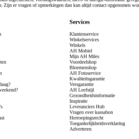
gen. Zijn er vragen of opmerkingen dan kan altijd contact opgenomen wo
Services
n
Klantenservice
Winkelservices
Winkels
AH Mobiel
Mijn AH Miles
ten
Voordeelshop
Bloemenshop
n
AH Fotoservice
Kwaliteitsgarantie
daag?
Versgarantie
 weekend?
AH Leefstijl
Gezondheidsinformatie
n
Inspiratie
's
Leveranciers Hub
Vragen over kassabon
ast
Herroepingsrecht
Toegankelijkheidsverklaring
Adverteren