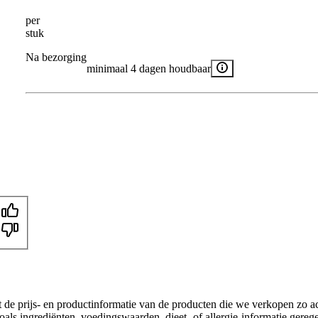
per
stuk
Na bezorging
minimaal 4 dagen houdbaar
t de prijs- en productinformatie van de producten die we verkopen zo a
als ingrediënten, voedingswaarden, dieet- of allergie-informatie gereg