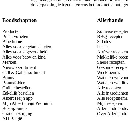
de verpakking te lezen alvorens het product te nutti
Boodschappen
Allerhande
Producten
Zomerse recepte
Prijsfavorieten
BBQ-recepten
Blue home
Salades
Alles voor vegetarisch eten
Pasta's
Alles voor je gezondheid
Airfryer recepten
Alles voor baby en kind
Makkelijke recep
Merken
Snelle recepten
Nieuw assortiment
Gezonde recepte
Gall & Gall assortiment
Weekmenu's
Bonus
Wat eten we van
Bonusfolder
Wat eten we dit
Online bestellen
Alle recepten
Zakelijk bestellen
Alle ingrediënte
Albert Heijn app
Alle receptthema
Mijn Albert Heijn Premium
Mijn recepten
Bezorgbundel
Allerhande podc
Gratis bezorging
Over Allerhande
AH België