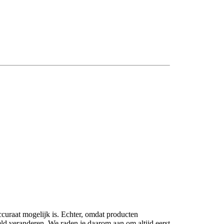
ccuraat mogelijk is. Echter, omdat producten
eld veranderen. We raden je daarom aan om altijd eerst