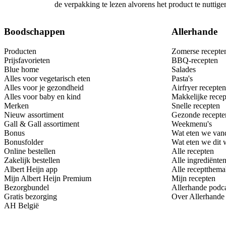
de verpakking te lezen alvorens het product te nutti
Boodschappen
Allerhande
Producten
Zomerse recepte
Prijsfavorieten
BBQ-recepten
Blue home
Salades
Alles voor vegetarisch eten
Pasta's
Alles voor je gezondheid
Airfryer recepten
Alles voor baby en kind
Makkelijke recep
Merken
Snelle recepten
Nieuw assortiment
Gezonde recepte
Gall & Gall assortiment
Weekmenu's
Bonus
Wat eten we van
Bonusfolder
Wat eten we dit
Online bestellen
Alle recepten
Zakelijk bestellen
Alle ingrediënte
Albert Heijn app
Alle receptthema
Mijn Albert Heijn Premium
Mijn recepten
Bezorgbundel
Allerhande podc
Gratis bezorging
Over Allerhande
AH België