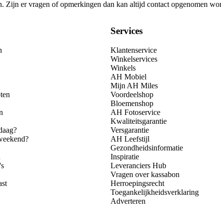
gen. Zijn er vragen of opmerkingen dan kan altijd contact opgenomen wo
Services
n
Klantenservice
Winkelservices
Winkels
AH Mobiel
Mijn AH Miles
ten
Voordeelshop
Bloemenshop
n
AH Fotoservice
Kwaliteitsgarantie
daag?
Versgarantie
 weekend?
AH Leefstijl
Gezondheidsinformatie
n
Inspiratie
's
Leveranciers Hub
Vragen over kassabon
ast
Herroepingsrecht
Toegankelijkheidsverklaring
Adverteren