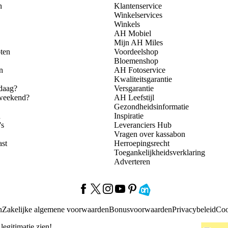
n
Klantenservice
Winkelservices
Winkels
AH Mobiel
Mijn AH Miles
ten
Voordeelshop
Bloemenshop
n
AH Fotoservice
Kwaliteitsgarantie
daag?
Versgarantie
 weekend?
AH Leefstijl
Gezondheidsinformatie
n
Inspiratie
's
Leveranciers Hub
Vragen over kassabon
ast
Herroepingsrecht
Toegankelijkheidsverklaring
Adverteren
n
Zakelijke algemene voorwaarden
Bonusvoorwaarden
Privacybeleid
Coo
 legitimatie zien!