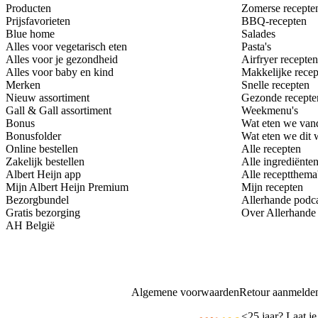
Producten
Zomerse recepte
Prijsfavorieten
BBQ-recepten
Blue home
Salades
Alles voor vegetarisch eten
Pasta's
Alles voor je gezondheid
Airfryer recepten
Alles voor baby en kind
Makkelijke recep
Merken
Snelle recepten
Nieuw assortiment
Gezonde recepte
Gall & Gall assortiment
Weekmenu's
Bonus
Wat eten we van
Bonusfolder
Wat eten we dit
Online bestellen
Alle recepten
Zakelijk bestellen
Alle ingrediënte
Albert Heijn app
Alle receptthema
Mijn Albert Heijn Premium
Mijn recepten
Bezorgbundel
Allerhande podc
Gratis bezorging
Over Allerhande
AH België
Algemene voorwaarden
Retour aanmelde
<
25 jaar? Laat je