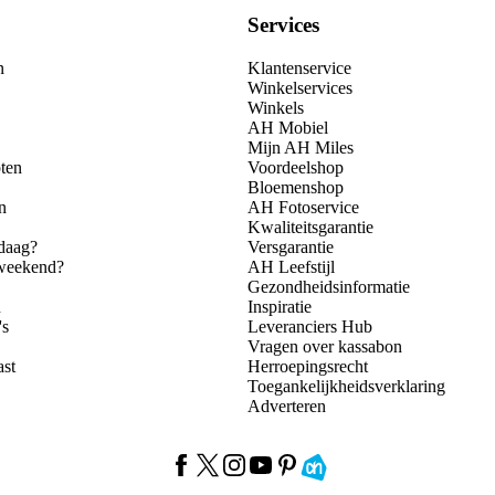
Services
n
Klantenservice
Winkelservices
Winkels
AH Mobiel
Mijn AH Miles
ten
Voordeelshop
Bloemenshop
n
AH Fotoservice
Kwaliteitsgarantie
daag?
Versgarantie
 weekend?
AH Leefstijl
Gezondheidsinformatie
n
Inspiratie
's
Leveranciers Hub
Vragen over kassabon
ast
Herroepingsrecht
Toegankelijkheidsverklaring
Adverteren