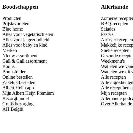
Boodschappen
Allerhande
Producten
Zomerse recepte
Prijsfavorieten
BBQ-recepten
Blue home
Salades
Alles voor vegetarisch eten
Pasta's
Alles voor je gezondheid
Airfryer recepten
Alles voor baby en kind
Makkelijke recep
Merken
Snelle recepten
Nieuw assortiment
Gezonde recepte
Gall & Gall assortiment
Weekmenu's
Bonus
Wat eten we van
Bonusfolder
Wat eten we dit
Online bestellen
Alle recepten
Zakelijk bestellen
Alle ingrediënte
Albert Heijn app
Alle receptthema
Mijn Albert Heijn Premium
Mijn recepten
Bezorgbundel
Allerhande podc
Gratis bezorging
Over Allerhande
AH België