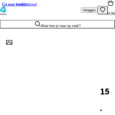
Ga naar hoofdinhoud
Ga naar zoeken
Inloggen
0.00
menu
Waar ben je naar op zoek?
15
.