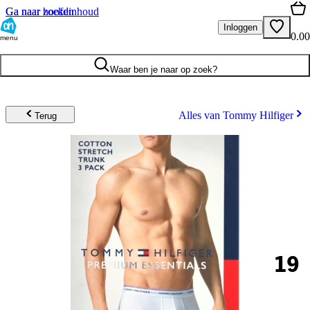
Ga naar hoofdinhoud
Ga naar zoeken
Inloggen
0.00
menu
Waar ben je naar op zoek?
Alles van Tommy Hilfiger
Terug
19
.