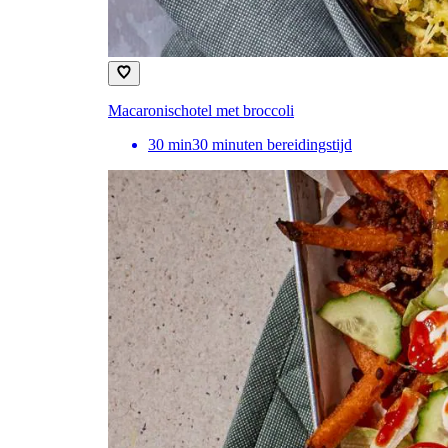
Macaronischotel met broccoli
30
min
30 minuten bereidingstijd