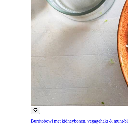
Burritobowl met kidneybonen, vegagehakt & munt-bl