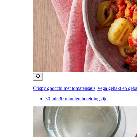
Crispy gnocchi met tomatensaus, vega gehakt en ge
30
min
30 minuten bereidingstijd