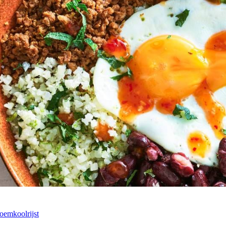
oemkoolrijst