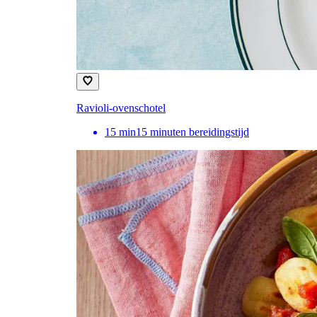
Ravioli-ovenschotel
15
min
15 minuten bereidingstijd