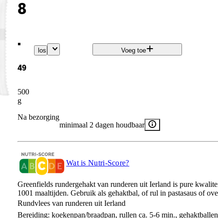
8
.
los
Voeg toe
49
500
g
Na bezorging
minimaal 2 dagen houdbaar
Wat is Nutri-Score?
Greenfields rundergehakt van runderen uit Ierland is pure kwaliteit
1001 maaltijden. Gebruik als gehaktbal, of rul in pastasaus of ove
Rundvlees van runderen uit Ierland​
Bereiding: koekenpan/braadpan, rullen ca. 5-6 min., gehaktballen 