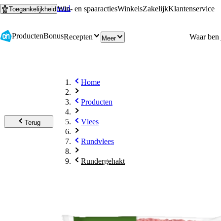
Ga naar hoofdinhoud
Ga naar zoeken
Win- en spaaracties
Winkels
Zakelijk
Klantenservice
Toegankelijkheid
Producten
Bonus
Recepten
Meer
Home
Producten
Vlees
Terug
Rundvlees
Rundergehakt