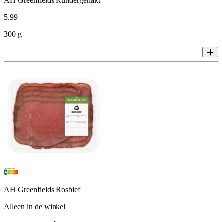
AH Greenfields Rundergehakt
5
.
99
300 g
AH Greenfields Rosbief
Alleen in de winkel