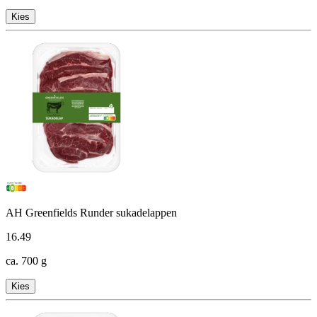
Kies
AH Greenfields Runder sukadelappen
16
.
49
ca. 700 g
Kies