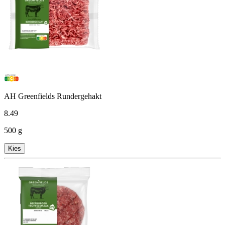
AH Greenfields Rundergehakt
8
.
49
500 g
Kies