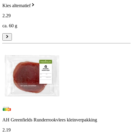
Kies alternatief
2
.
29
ca. 60 g
AH Greenfields Runderrookvlees kleinverpakking
2
.
19