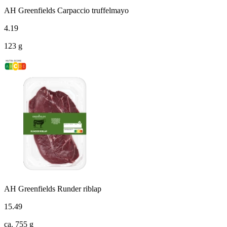
AH Greenfields Carpaccio truffelmayo
4
.
19
123 g
AH Greenfields Runder riblap
15
.
49
ca. 755 g