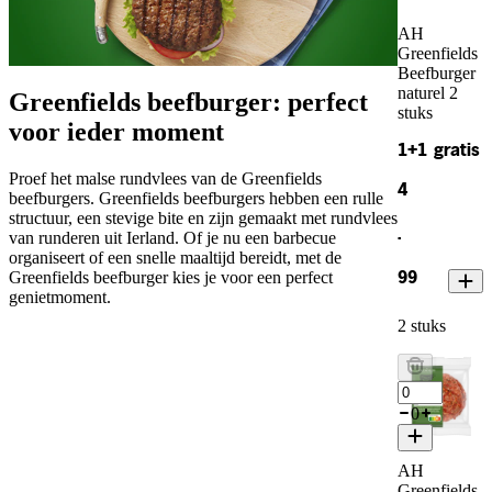
AH
Greenfields
Beefburger
naturel 2
Greenfields beefburger: perfect
stuks
voor ieder moment
1+1 gratis
Proef het malse rundvlees van de Greenfields
4
beefburgers. Greenfields beefburgers hebben een rulle
structuur, een stevige bite en zijn gemaakt met rundvlees
.
van runderen uit Ierland. Of je nu een barbecue
organiseert of een snelle maaltijd bereidt, met de
Greenfields beefburger kies je voor een perfect
99
genietmoment.
2 stuks
0
AH
Greenfields