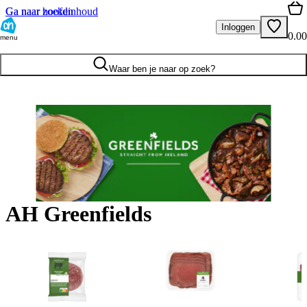
Ga naar hoofdinhoud
Ga naar zoeken
Inloggen
0.00
menu
Waar ben je naar op zoek?
AH Greenfields