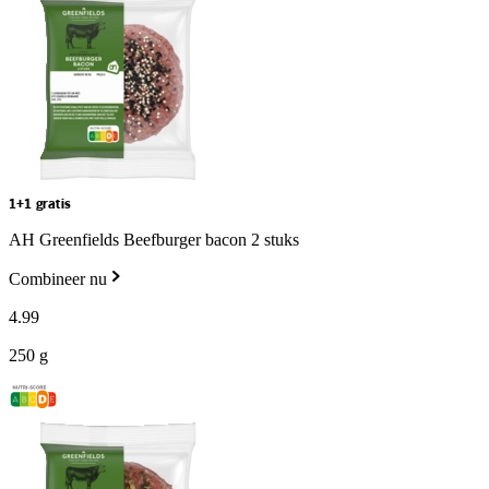
1+1 gratis
AH Greenfields Beefburger bacon 2 stuks
Combineer nu
4
.
99
250 g