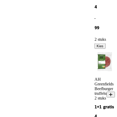
4
.
99
2 stuks
Kies
AH
Greenfields
Beefburger
truffelsmaak
2 stuks
1+1 gratis
4