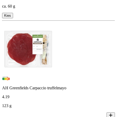
ca. 60 g
Kies
AH Greenfields Carpaccio truffelmayo
4
.
19
123 g