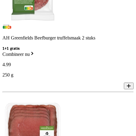
AH Greenfields Beefburger truffelsmaak 2 stuks
1+1 gratis
Combineer nu
4
.
99
250 g