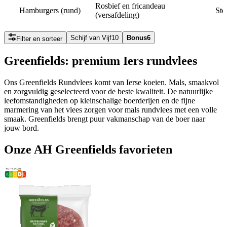
Rosbief en fricandeau
Hamburgers (rund)
Sto
(versafdeling)
Schijf van Vijf
10
Bonus
6
Filter en sorteer
Greenfields: premium Iers rundvlees
Ons Greenfields Rundvlees komt van Ierse koeien. Mals, smaakvol
en zorgvuldig geselecteerd voor de beste kwaliteit. De natuurlijke
leefomstandigheden op kleinschalige boerderijen en de fijne
marmering van het vlees zorgen voor mals rundvlees met een volle
smaak. Greenfields brengt puur vakmanschap van de boer naar
jouw bord.
Onze AH Greenfields favorieten