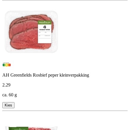
AH Greenfields Rosbief peper kleinverpakking
2
.
29
ca. 60 g
Kies