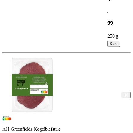
.
99
250 g
Kies
AH Greenfields Kogelbiefstuk