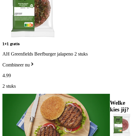
1+1 gratis
AH Greenfields Beefburger jalapeno 2 stuks
Combineer nu
4
.
99
2 stuks
Welke
kies jij?