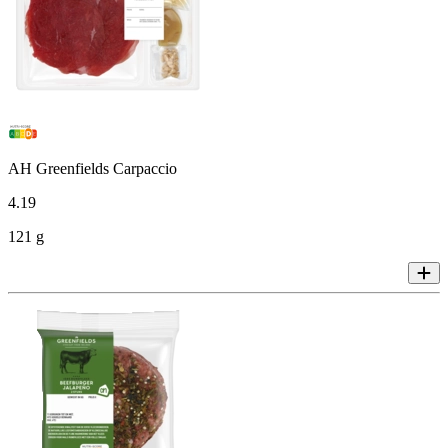
AH Greenfields Carpaccio
4
.
19
121 g