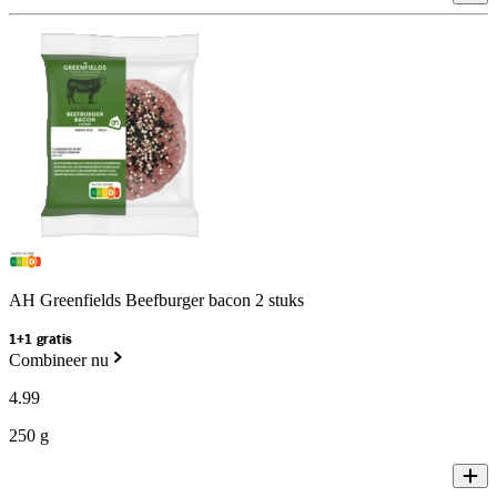
AH Greenfields Beefburger bacon 2 stuks
1+1 gratis
Combineer nu
4
.
99
250 g