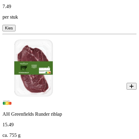
7
.
49
per stuk
Kies
AH Greenfields Runder riblap
15
.
49
ca. 755 g