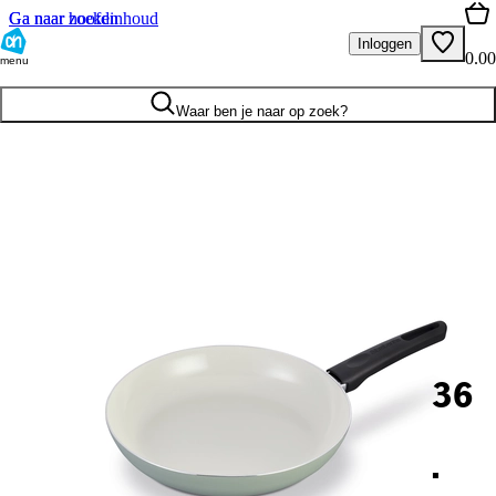
Ga naar hoofdinhoud
Ga naar zoeken
Inloggen
0.00
menu
Waar ben je naar op zoek?
36
.