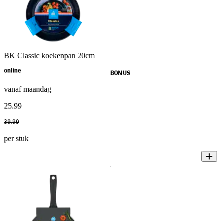
BK Classic koekenpan 20cm
online
BONUS
vanaf maandag
25
.
99
39
.
99
per stuk