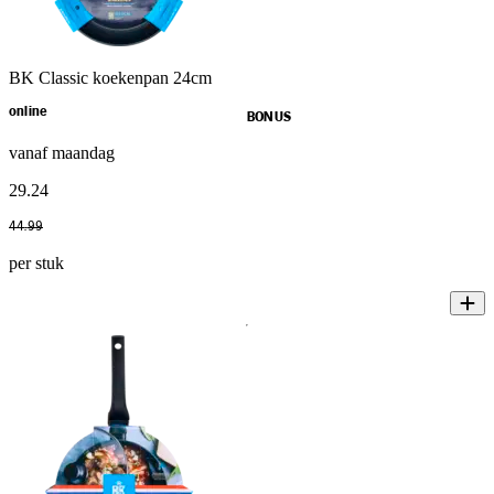
BK Classic koekenpan 24cm
online
BONUS
vanaf maandag
29
.
24
44
.
99
per stuk