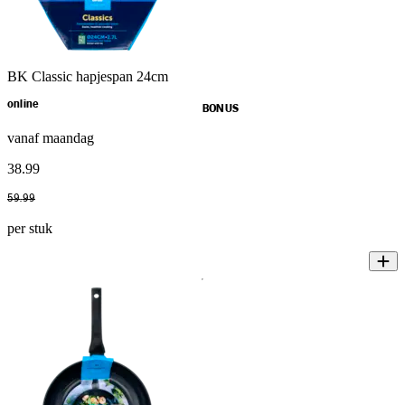
BK Classic hapjespan 24cm
online
BONUS
vanaf maandag
38
.
99
59
.
99
per stuk