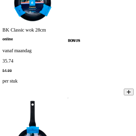
BK Classic wok 28cm
online
BONUS
vanaf maandag
35
.
74
54
.
99
per stuk