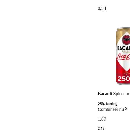
0,5 l
Bacardi Spiced m
25% korting
Combineer nu
1
.
87
2
.
49