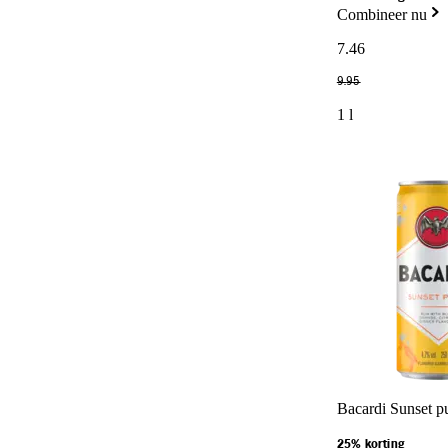
Combineer nu
7
.
46
9
.
95
1 l
Bacardi Sunset p
25% korting