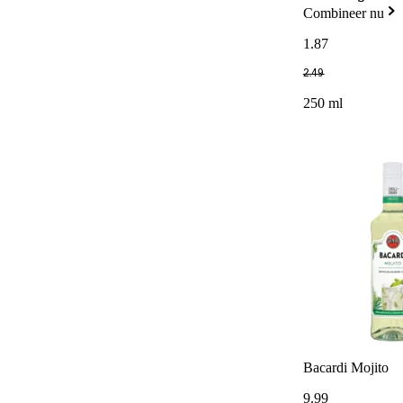
Combineer nu
1
.
87
2
.
49
250 ml
Bacardi Mojito
9
.
99