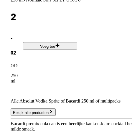
·
2
.
Voeg toe
02
2
.
69
250
ml
Alle Absolut Vodka Sprite of Bacardi 250 ml of multipacks
Bekijk alle producten
Bacardí premix cola can is een heerlijke kant-en-klare cocktail be
milde smaak.