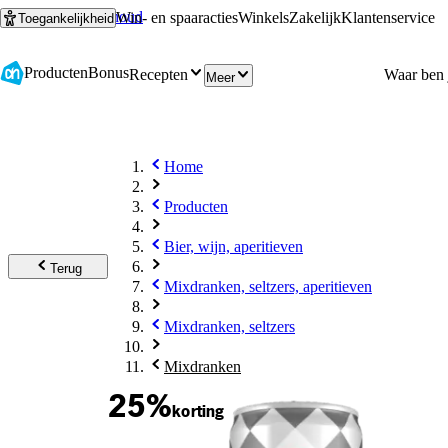
Ga naar hoofdinhoud
Ga naar zoeken
Win- en spaaracties
Winkels
Zakelijk
Klantenservice
Toegankelijkheid
Producten
Bonus
Recepten
Meer
Home
Producten
Bier, wijn, aperitieven
Terug
Mixdranken, seltzers, aperitieven
Mixdranken, seltzers
Mixdranken
25%
korting