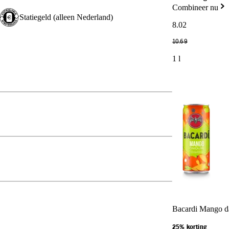
Combineer nu
Statiegeld (alleen Nederland)
8
.
02
10
.
69
1 l
Bacardi Mango da
25% korting