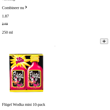
Combineer nu
1
.
87
2
.
49
250 ml
Flügel Wodka mini 10-pack