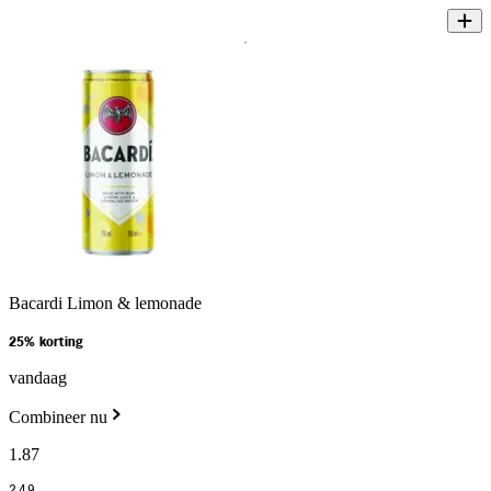
Bacardi Limon & lemonade
25% korting
vandaag
Combineer nu
1
.
87
2
.
49