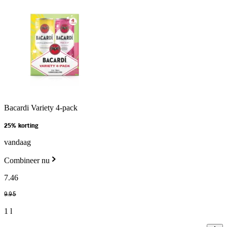
Bacardi Variety 4-pack
25% korting
vandaag
Combineer nu
7
.
46
9
.
95
1 l