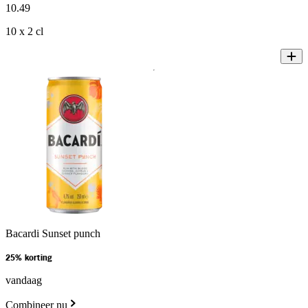
10
.
49
10 x 2 cl
Bacardi Sunset punch
25% korting
vandaag
Combineer nu