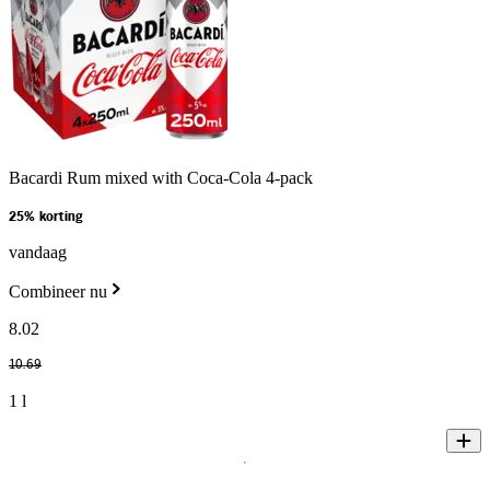
Bacardi Rum mixed with Coca-Cola 4-pack
25% korting
vandaag
Combineer nu
8
.
02
10
.
69
1 l