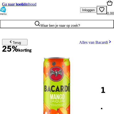
Ga naar hoofdinhoud
Ga naar zoeken
Inloggen
0.00
menu
Waar ben je naar op zoek?
Alles van Bacardi
Terug
25%
korting
1
.