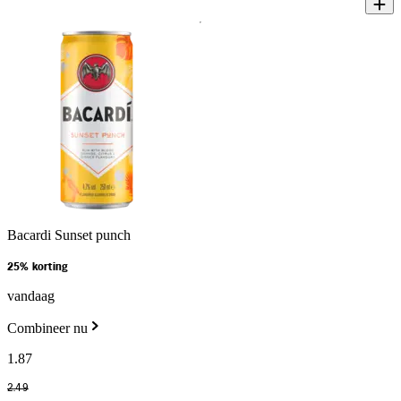
Bacardi Sunset punch
25% korting
vandaag
Combineer nu
1
.
87
2
.
49