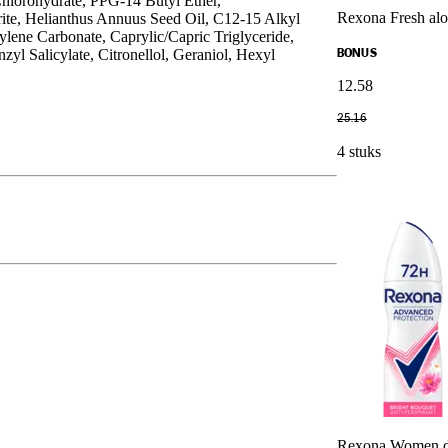
Chlorohydrate, PPG-14 Butyl Ether,
Rexona Fresh aloe
ite, Helianthus Annuus Seed Oil, C12-15 Alkyl
lene Carbonate, Caprylic/Capric Triglyceride,
yl Salicylate, Citronellol, Geraniol, Hexyl
BONUS
12
.
58
25
.
16
4 stuks
Rexona Women de