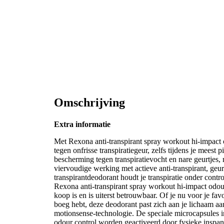
Omschrijving
Extra informatie
Met Rexona anti-transpirant spray workout hi-impact 
tegen onfrisse transpiratiegeur, zelfs tijdens je meest 
bescherming tegen transpiratievocht en nare geurtjes
viervoudige werking met actieve anti-transpirant, geur
transpirantdeodorant houdt je transpiratie onder controle
Rexona anti-transpirant spray workout hi-impact odour 
koop is en is uiterst betrouwbaar. Of je nu voor je f
boeg hebt, deze deodorant past zich aan je lichaam aa
motionsense-technologie. De speciale microcapsules i
odour control worden geactiveerd door fysieke inspanni