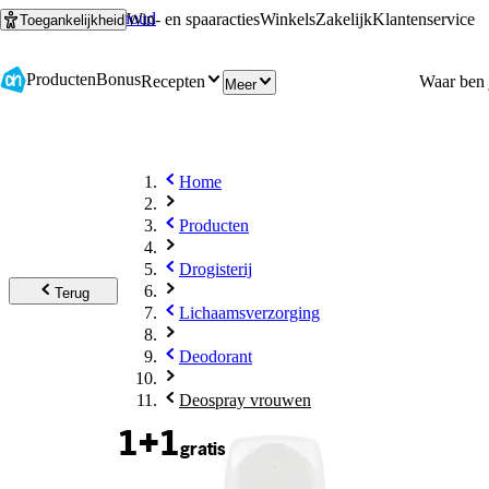
Ga naar hoofdinhoud
Ga naar zoeken
Win- en spaaracties
Winkels
Zakelijk
Klantenservice
Toegankelijkheid
Producten
Bonus
Recepten
Meer
Home
Producten
Drogisterij
Terug
Lichaamsverzorging
Deodorant
Deospray vrouwen
1+1
gratis