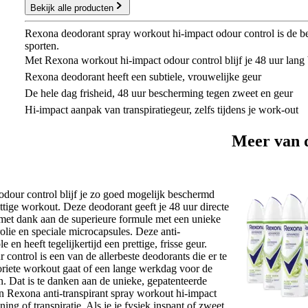
Bekijk alle producten
Rexona deodorant spray workout hi-impact odour control is de best
sporten.
Met Rexona workout hi-impact odour control blijf je 48 uur lan
Rexona deodorant heeft een subtiele, vrouwelijke geur
De hele dag frisheid, 48 uur bescherming tegen zweet en geur
Hi-impact aanpak van transpiratiegeur, zelfs tijdens je work-out
Meer van 
odour control blijf je zo goed mogelijk beschermd
pittige workout. Deze deodorant geeft je 48 uur directe
, met dank aan de superieure formule met een unieke
olie en speciale microcapsules. Deze anti-
 en heeft tegelijkertijd een prettige, frisse geur.
control is een van de allerbeste deodorants die er te
avoriete workout gaat of een lange werkdag voor de
n. Dat is te danken aan de unieke, gepatenteerde
n Rexona anti-transpirant spray workout hi-impact
ng of transpiratie. Als je je fysiek inspant of zweet