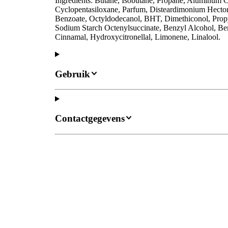
Ingredients: Butane, Isobutane, Propane, Aluminum 
Cyclopentasiloxane, Parfum, Disteardimonium Hector
Benzoate, Octyldodecanol, BHT, Dimethiconol, Propy
Sodium Starch Octenylsuccinate, Benzyl Alcohol, Benz
Cinnamal, Hydroxycitronellal, Limonene, Linalool.
Gebruik
Contactgegevens