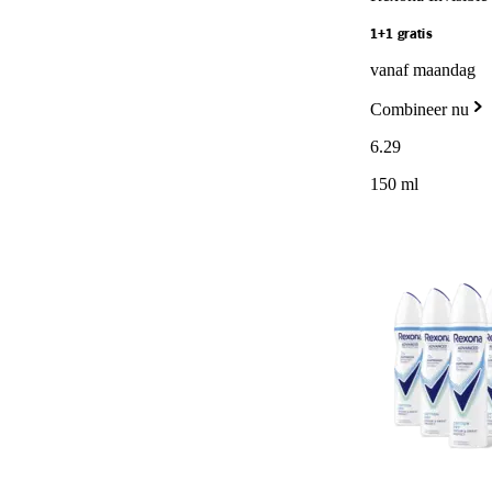
1+1 gratis
vanaf maandag
Combineer nu
6
.
29
150 ml