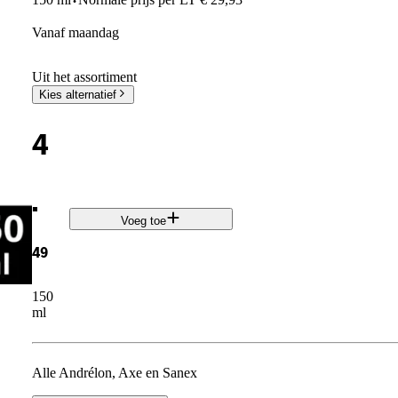
·
vanaf maandag
Uit het assortiment
Kies alternatief
4
.
Voeg toe
49
150
ml
Alle Andrélon, Axe en Sanex