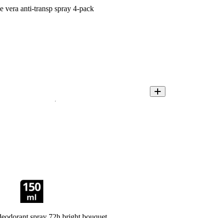
 vera anti-transp spray 4-pack
odorant spray 72h bright bouquet