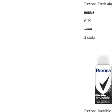
Rexona Fresh aloe
BONUS
6
.
29
12
.
58
2 stuks
Rexona Invisible 