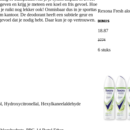
egeven en krijg je meteen een koel en fris gevoel. Hoe
je ruikt nog lekker ook! Onmisbaar dus in je sporttas
Rexona Fresh aloe
rm kantoor. De deodorant heeft een subtiele geur en
 gevoel dat je nodig hebt. Daar kun je op vertrouwen.
BONUS
18
.
87
37
.
74
6 stuks
lol, Hydroxycitronellal, Hexylkaneelaldehyde