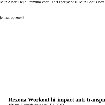
Mijn Albert Heijn Premium voor €17.99 per jaar
10 Mijn Bonus Box 
Rexona Workout hi-impact anti-transpi
150 ml
Normale prijs per
LT
€
29,93