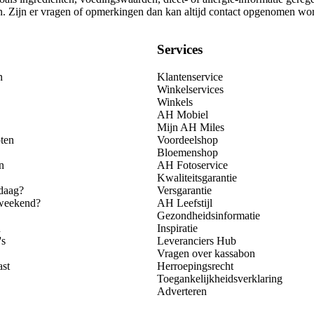
gen. Zijn er vragen of opmerkingen dan kan altijd contact opgenomen wo
Services
n
Klantenservice
Winkelservices
Winkels
AH Mobiel
Mijn AH Miles
ten
Voordeelshop
Bloemenshop
n
AH Fotoservice
Kwaliteitsgarantie
daag?
Versgarantie
 weekend?
AH Leefstijl
Gezondheidsinformatie
n
Inspiratie
's
Leveranciers Hub
Vragen over kassabon
ast
Herroepingsrecht
Toegankelijkheidsverklaring
Adverteren