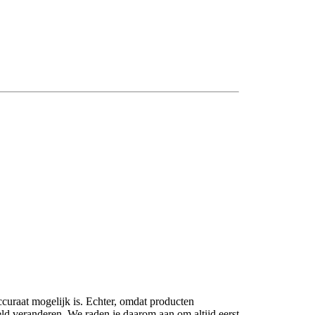
ccuraat mogelijk is. Echter, omdat producten
eld veranderen. We raden je daarom aan om altijd eerst