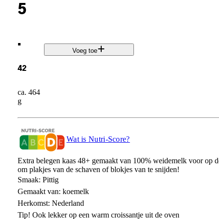
5
.
Voeg toe
42
ca. 464
g
Wat is Nutri-Score?
Extra belegen kaas 48+ gemaakt van 100% weidemelk voor op de 
om plakjes van de schaven of blokjes van te snijden!​
Smaak: Pittig​
Gemaakt van: koemelk​
Herkomst: Nederland​
Tip! Ook lekker op een warm croissantje uit de oven​