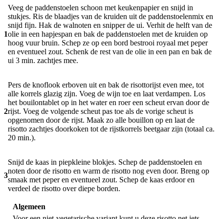
Veeg de paddenstoelen schoon met keukenpapier en snijd in
stukjes. Ris de blaadjes van de kruiden uit de paddenstoelenmix en
snijd fijn. Hak de walnoten en snipper de ui. Verhit de helft van de
1
olie in een hapjespan en bak de paddenstoelen met de kruiden op
hoog vuur bruin. Schep ze op een bord bestrooi royaal met peper
en eventueel zout. Schenk de rest van de olie in een pan en bak de
ui 3 min. zachtjes mee.
Pers de knoflook erboven uit en bak de risottorijst even mee, tot
alle korrels glazig zijn. Voeg de wijn toe en laat verdampen. Los
het bouilontablet op in het water en roer een scheut ervan door de
2
rijst. Voeg de volgende scheut pas toe als de vorige scheut is
opgenomen door de rijst. Maak zo alle bouillon op en laat de
risotto zachtjes doorkoken tot de rijstkorrels beetgaar zijn (totaal ca.
20 min.).
Snijd de kaas in piepkleine blokjes. Schep de paddenstoelen en
noten door de risotto en warm de risotto nog even door. Breng op
3
smaak met peper en eventueel zout. Schep de kaas erdoor en
verdeel de risotto over diepe borden.
Algemeen
Voor een niet-vegetarische variant kunt u deze risotto net iets