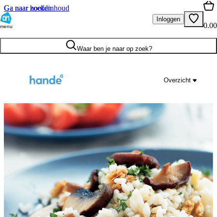
Ga naar hoofdinhoud
Ga naar zoeken
Inloggen
0.00
menu
Waar ben je naar op zoek?
Overzicht