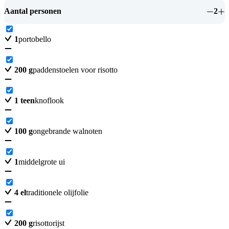
Aantal personen
2
1
portobello
200
g
paddenstoelen voor risotto
1
teen
knoflook
100
g
ongebrande walnoten
1
middelgrote ui
4
el
traditionele olijfolie
200
g
risottorijst