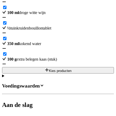
100
ml
droge witte wijn
½
tuinkruidenbouillontablet
350
ml
kokend water
100
g
extra belegen kaas (stuk)
Kies producten
Voedingswaarden
Aan de slag