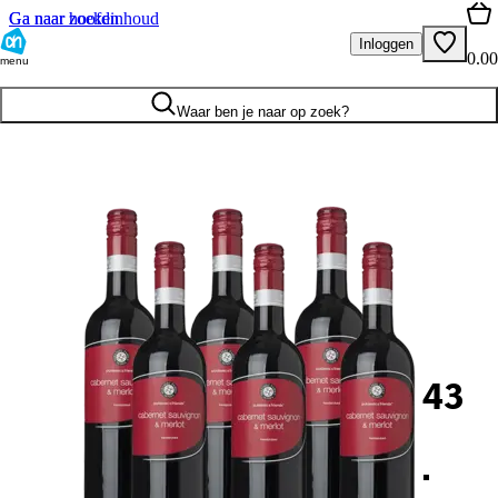
Ga naar hoofdinhoud
Ga naar zoeken
Inloggen
0.00
menu
Waar ben je naar op zoek?
43
.