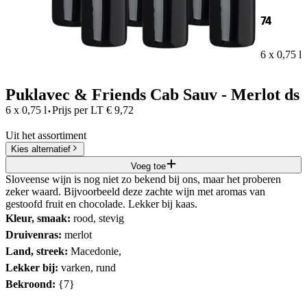
74
6 x 0,75 l
Puklavec & Friends Cab Sauv - Merlot ds
·
6 x 0,75 l
Prijs per
LT
€
9,72
Uit het assortiment
Kies alternatief
Voeg toe
Sloveense wijn is nog niet zo bekend bij ons, maar het proberen
zeker waard. Bijvoorbeeld deze zachte wijn met aromas van
gestoofd fruit en chocolade. Lekker bij kaas.
Kleur, smaak:
rood, stevig
Druivenras:
merlot
Land, streek:
Macedonie,
Lekker bij:
varken, rund
Bekroond:
{7}