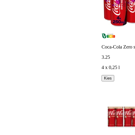
Coca-Cola Zero s
3
.
25
4 x 0,25 l
Kies