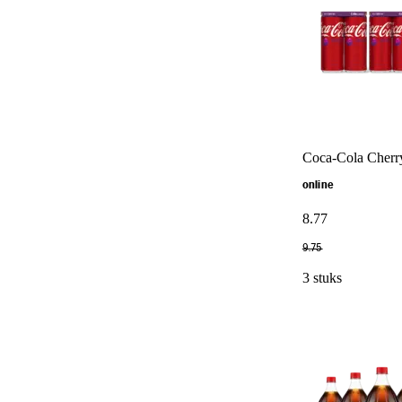
Coca-Cola Cherr
online
8
.
77
9
.
75
3 stuks