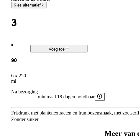
Kies alternatief
3
.
Voeg toe
90
6 x 250
ml
Na bezorging
minimaal 18 dagen houdbaar
Frisdrank met plantenextracten en frambozensmaak, met zoetstof
Zonder suiker
Meer van 