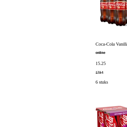
Coca-Cola Vanill
online
15
.
25
17
.
94
6 stuks