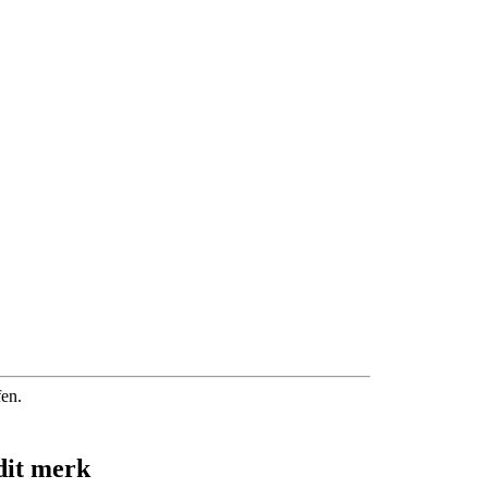
fen.
dit merk