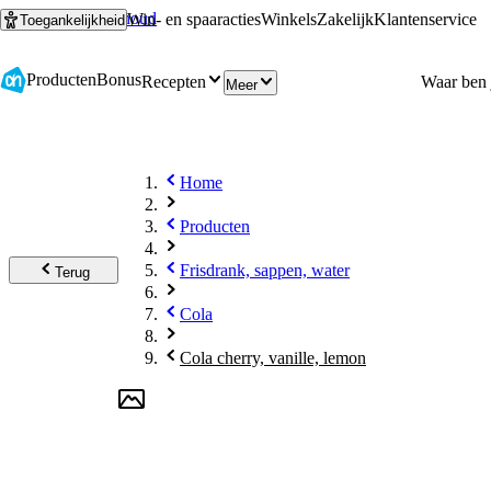
Ga naar hoofdinhoud
Ga naar zoeken
Win- en spaaracties
Winkels
Zakelijk
Klantenservice
Toegankelijkheid
Producten
Bonus
Recepten
Meer
Home
Producten
Frisdrank, sappen, water
Terug
Cola
Cola cherry, vanille, lemon