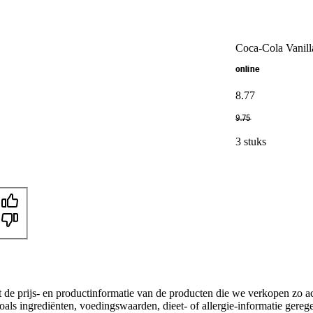
Coca-Cola Vanill
online
8
.
77
9
.
75
3 stuks
t de prijs- en productinformatie van de producten die we verkopen zo a
als ingrediënten, voedingswaarden, dieet- of allergie-informatie gereg