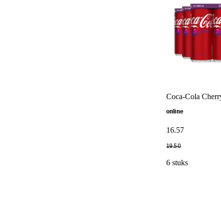
Coca-Cola Cherr
online
16
.
57
19
.
50
6 stuks