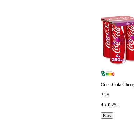
Coca-Cola Cherr
3
.
25
4 x 0,25 l
Kies