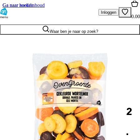
Ga naar hoofdinhoud
Ga naar zoeken
Inloggen
0.00
menu
Waar ben je naar op zoek?
2
.