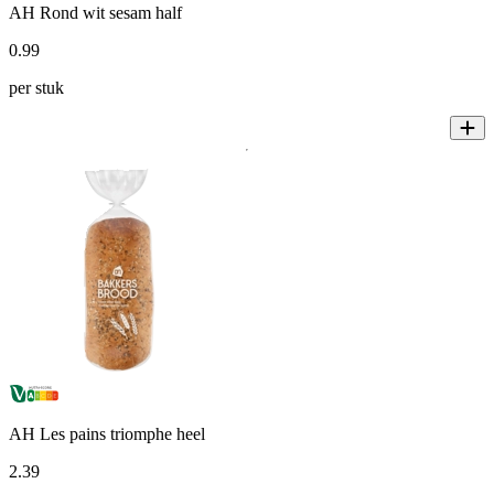
AH Rond wit sesam half
0
.
99
per stuk
AH Les pains triomphe heel
2
.
39