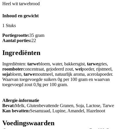
Heel wit tarwebrood
Inhoud en gewicht
1 Stuks
Portiegrootte:
35 gram
Aantal porties:
22
Ingrediënten
Ingrediënten:
tarwe
bloem, water, bakkersgist,
tarwe
gries,
roomboter
concentraat, gejodeerd zout,
wei
poeder, rijstmeel,
soja
bloem,
tarwe
moutmeel, natuurlijk aroma, acerolapoeder.
Waarvan toegevoegde suikers 0g per 100 gram en waarvan
toegevoegd zout 0,9g per 100 gram.
Allergie-informatie
Bevat:
Melk, Glutenbevattende Granen, Soja, Lactose, Tarwe
Kan bevatten:
Sesamzaad, Lupine, Amandel, Hazelnoot
Voedingswaarden