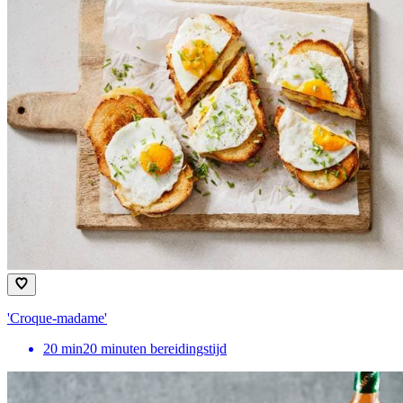
'Croque-madame'
20
min
20 minuten bereidingstijd