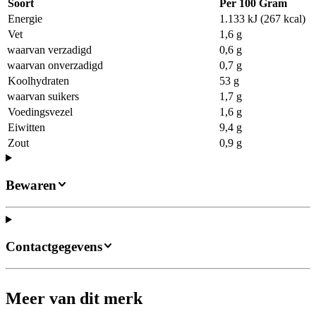
Soort
Per 100 Gram
Energie
1.133 kJ (267 kcal)
Vet
1,6 g
waarvan verzadigd
0,6 g
waarvan onverzadigd
0,7 g
Koolhydraten
53 g
waarvan suikers
1,7 g
Voedingsvezel
1,6 g
Eiwitten
9,4 g
Zout
0,9 g
Bewaren
Contactgegevens
Meer van dit merk