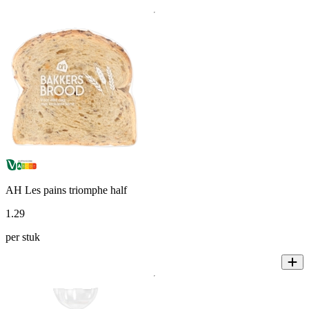
AH Les pains triomphe half
1
.
29
per stuk