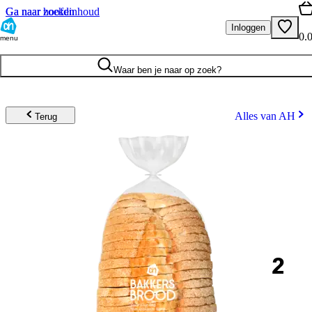
Ga naar hoofdinhoud
Ga naar zoeken
Inloggen
0.
menu
Waar ben je naar op zoek?
Alles van AH
Terug
2
.