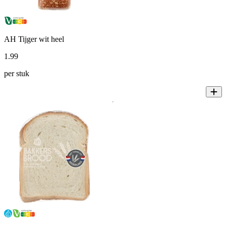
AH Tijger wit heel
1
.
99
per stuk