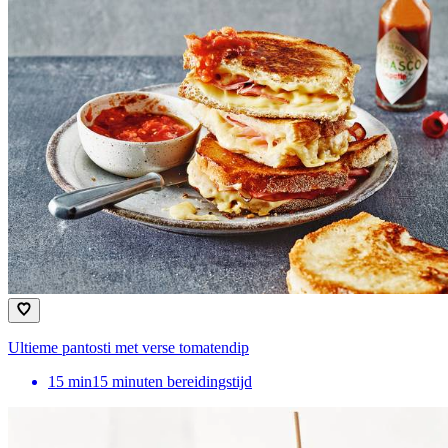
Ultieme pantosti met verse tomatendip
15
min
15 minuten bereidingstijd