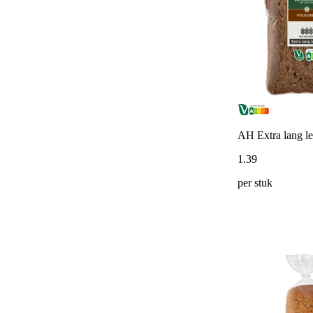
AH Extra lang le
1
.
39
per stuk