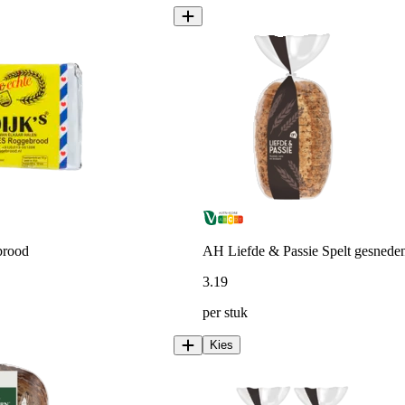
brood
AH Liefde & Passie Spelt gesnede
3
.
19
per stuk
Kies