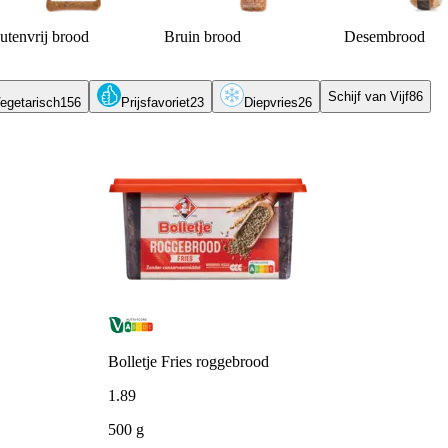
utenvrij brood
Bruin brood
Desembrood
Schijf van Vijf
86
egetarisch
156
Prijsfavoriet
23
Diepvries
26
Bolletje Fries roggebrood
1
.
89
500 g