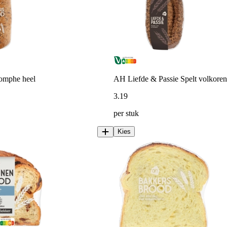
iomphe heel
AH Liefde & Passie Spelt volkore
3
.
19
per stuk
Kies