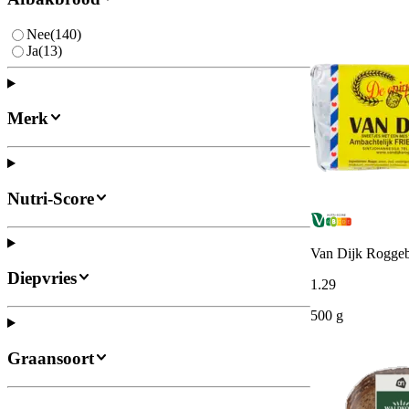
Nee
(
140
)
Ja
(
13
)
Merk
Nutri-Score
Van Dijk Rogge
Diepvries
1
.
29
500 g
Graansoort