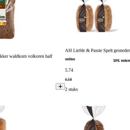
AH Liefde & Passie Spelt gesnede
kker waldkorn volkoren half
online
10% volu
5
.
74
6
.
38
2 stuks