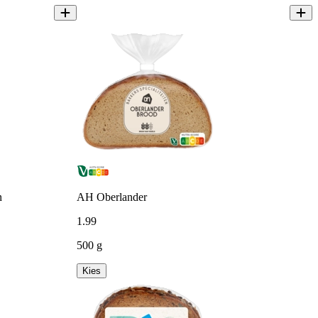
n
AH Oberlander
1
.
99
500 g
Kies