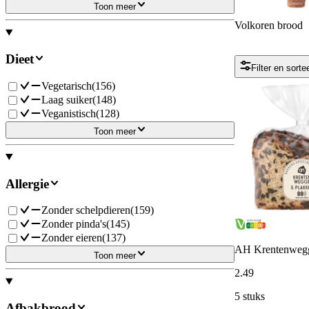
Toon meer
Volkoren brood
Dieet
Filter en sorte
Vegetarisch
(
156
)
Laag suiker
(
148
)
Veganistisch
(
128
)
Toon meer
Allergie
Zonder schelpdieren
(
159
)
Zonder pinda's
(
145
)
Zonder eieren
(
137
)
AH Krentenwegg
Toon meer
2
.
49
5 stuks
Afbakbrood