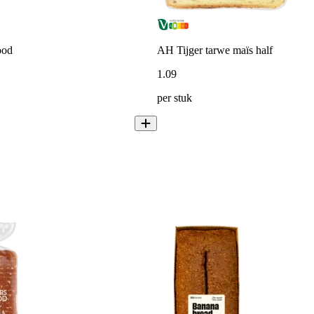
ood
AH Tijger tarwe maïs half
1
.
09
per stuk