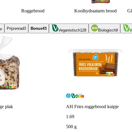
Roggebrood
Koolhydraatarm brood
Gl
Prijzenrad
3
Bonus
43
er
Veganistisch
128
Biologisch
9
V
e plak
AH Fries roggebrood kuipje
1
.
69
500 g