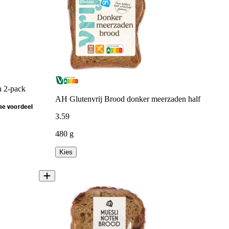
n 2-pack
AH Glutenvrij Brood donker meerzaden half
me voordeel
3
.
59
480 g
Kies