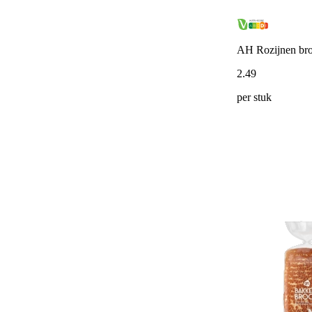
AH Rozijnen br
2
.
49
per stuk