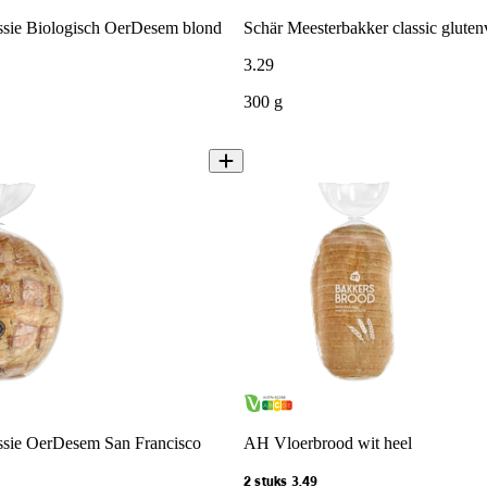
sie Biologisch OerDesem blond
Schär Meesterbakker classic glutenv
3
.
29
300 g
sie OerDesem San Francisco
AH Vloerbrood wit heel
2 stuks 3.49