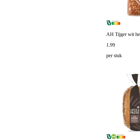
AH Tijger wit he
1
.
99
per stuk