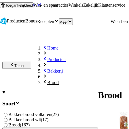
Ga naar hoofdinhoud
Ga naar zoeken
Win- en spaaracties
Winkels
Zakelijk
Klantenservice
Toegankelijkheid
Producten
Bonus
Recepten
Meer
Home
Producten
Terug
Bakkerij
Brood
Brood
Soort
Bakkersbrood volkoren
(
27
)
Bakkersbrood wit
(
17
)
Brood
(
167
)