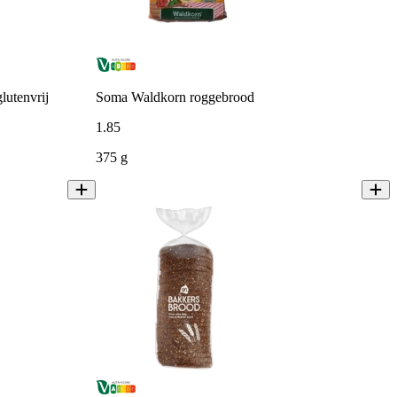
utenvrij
Soma Waldkorn roggebrood
1
.
85
375 g