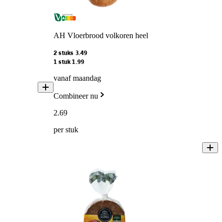
AH Vloerbrood volkoren heel
2 stuks 3.49
1 stuk 1.99
vanaf maandag
Combineer nu
2
.
69
per stuk