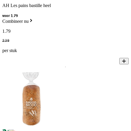
AH Les pains bastille heel
voor 1.79
Combineer nu
1
.
79
2
.
39
per stuk