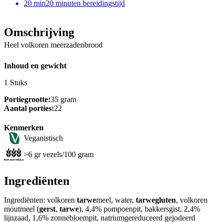
20
min
20 minuten bereidingstijd
Omschrijving
Heel volkoren meerzadenbrood
Inhoud en gewicht
1 Stuks
Portiegrootte:
35 gram
Aantal porties:
22
Kenmerken
Veganistisch
>6 gr vezels/100 gram
Ingrediënten
Ingrediënten: volkoren
tarwe
meel, water,
tarwegluten
, volkoren
moutmeel (
gerst
,
tarwe
), 4,4% pompoenpit, bakkersgist, 2,4%
lijnzaad, 1,6% zonnebloempit, natriumgereduceerd gejodeerd