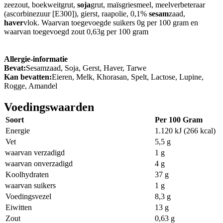
zeezout, boekweitgrut,
soja
grut, maïsgriesmeel, meelverbeteraar
(ascorbinezuur [E300]), gierst, raapolie, 0,1%
sesam
zaad,
haver
vlok. Waarvan toegevoegde suikers 0g per 100 gram en
waarvan toegevoegd zout 0,63g per 100 gram
Allergie-informatie
Bevat:
Sesamzaad, Soja, Gerst, Haver, Tarwe
Kan bevatten:
Eieren, Melk, Khorasan, Spelt, Lactose, Lupine,
Rogge, Amandel
Voedingswaarden
Soort
Per 100 Gram
Energie
1.120 kJ (266 kcal)
Vet
5,5 g
waarvan verzadigd
1 g
waarvan onverzadigd
4 g
Koolhydraten
37 g
waarvan suikers
1 g
Voedingsvezel
8,3 g
Eiwitten
13 g
Zout
0,63 g