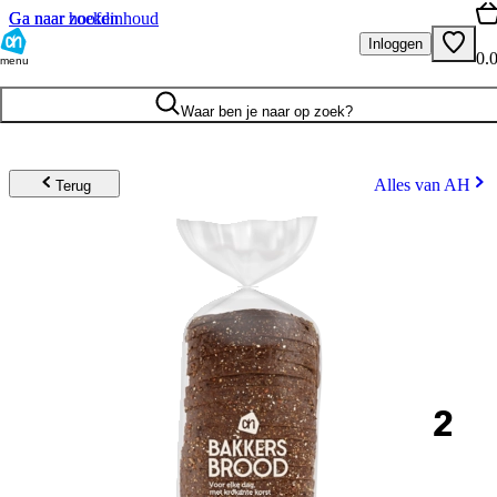
Ga naar hoofdinhoud
Ga naar zoeken
Inloggen
0.
menu
Waar ben je naar op zoek?
Alles van AH
Terug
2
.