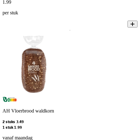
1
.
99
per stuk
AH Vloerbrood waldkorn
2 stuks 3.49
1 stuk 1.99
vanaf maandag