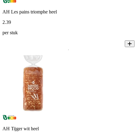
AH Les pains triomphe heel
2
.
39
per stuk
AH Tijger wit heel