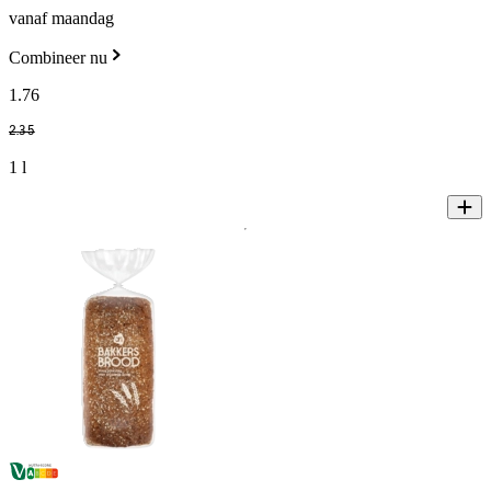
vanaf maandag
Combineer nu
1
.
76
2
.
35
1 l