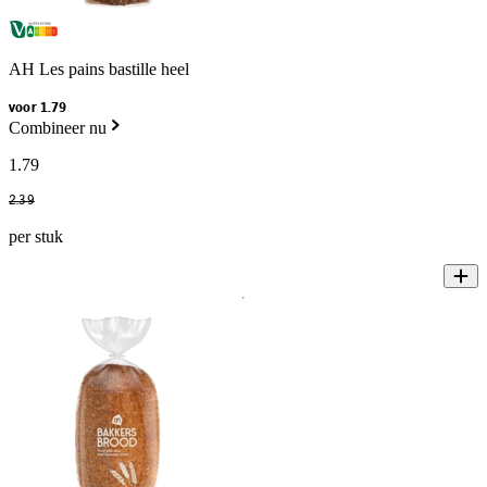
AH Les pains bastille heel
voor 1.79
Combineer nu
1
.
79
2
.
39
per stuk