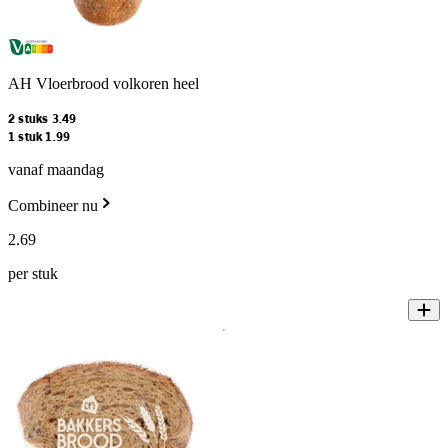
AH Vloerbrood volkoren heel
2 stuks 3.49
1 stuk 1.99
vanaf maandag
Combineer nu
2
.
69
per stuk