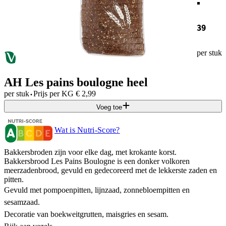
39
per stuk
AH Les pains boulogne heel
·
per stuk
Prijs per
KG
€
2,99
Voeg toe
Wat is Nutri-Score?
Bakkersbroden zijn voor elke dag, met krokante korst.
Bakkersbrood Les Pains Boulogne is een donker volkoren
meerzadenbrood, gevuld en gedecoreerd met de lekkerste zaden en
pitten.
Gevuld met pompoenpitten, lijnzaad, zonnebloempitten en
sesamzaad.
Decoratie van boekweitgrutten, maisgries en sesam.