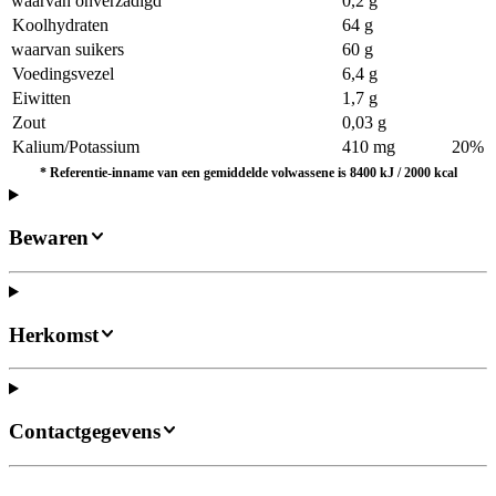
waarvan onverzadigd
0,2 g
Koolhydraten
64 g
waarvan suikers
60 g
Voedingsvezel
6,4 g
Eiwitten
1,7 g
Zout
0,03 g
Kalium/Potassium
410 mg
20%
*
Referentie-inname van een gemiddelde volwassene is 8400 kJ / 2000 kcal
Bewaren
Herkomst
Contactgegevens