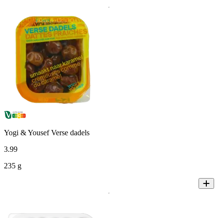
Yogi & Yousef Verse dadels
3
.
99
235 g