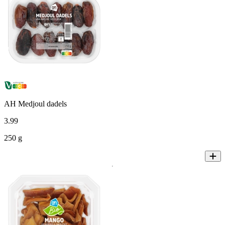
AH Medjoul dadels
3
.
99
250 g