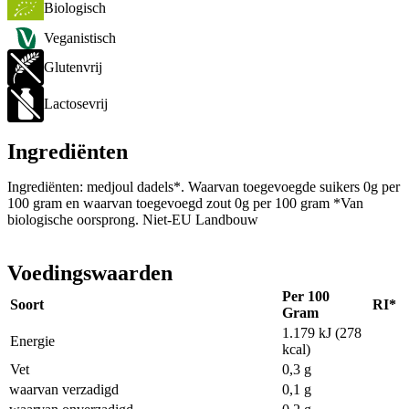
Biologisch
Veganistisch
Glutenvrij
Lactosevrij
Ingrediënten
Ingrediënten: medjoul dadels*. Waarvan toegevoegde suikers 0g per
100 gram en waarvan toegevoegd zout 0g per 100 gram *Van
biologische oorsprong. Niet-EU Landbouw
Voedingswaarden
Per 100
Soort
RI*
Gram
1.179 kJ (278
Energie
kcal)
Vet
0,3 g
waarvan verzadigd
0,1 g