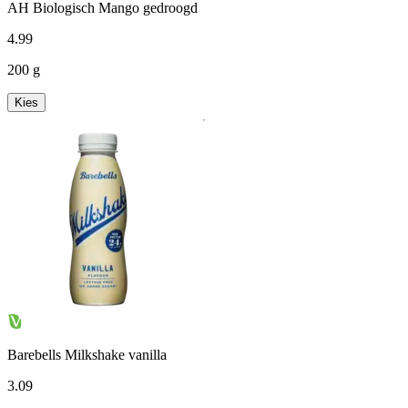
AH Biologisch Mango gedroogd
4
.
99
200 g
Kies
Barebells Milkshake vanilla
3
.
09