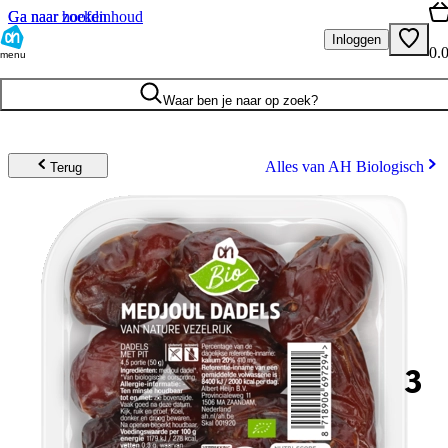
Ga naar hoofdinhoud
Ga naar zoeken
Inloggen
0.
menu
Waar ben je naar op zoek?
Alles van AH Biologisch
Terug
3
.