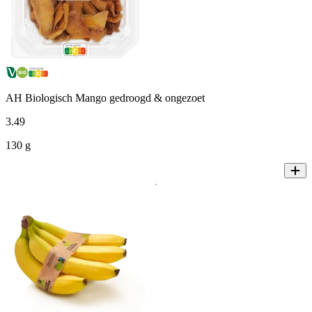
AH Biologisch Mango gedroogd & ongezoet
3
.
49
130 g